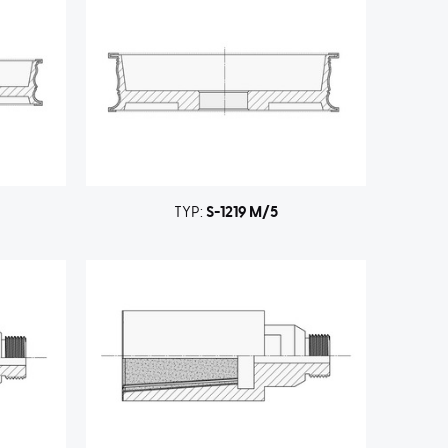
TYP:
S-1219 M/5