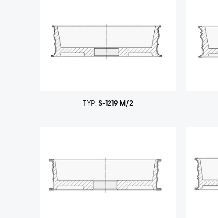
TYP:
S-1219 M/2