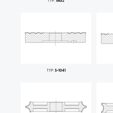
TYP:
1AG2
TYP:
S-1041