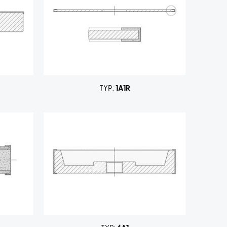
TYP:
1A1R