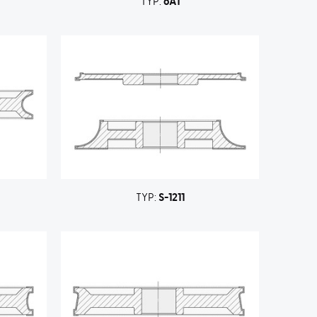
TYP:
6A1
TYP:
S-1211