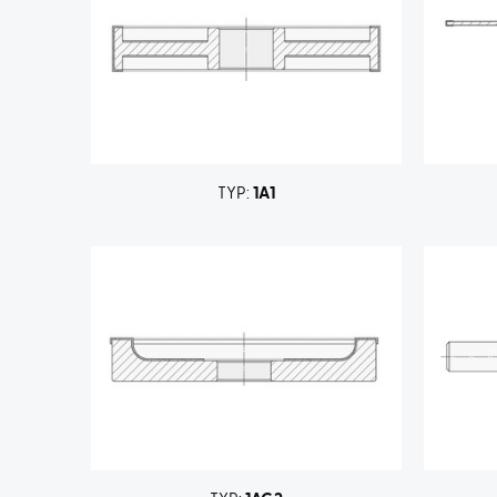
TYP:
1A1