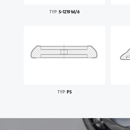
TYP:
S-1219 M/6
TYP:
PS