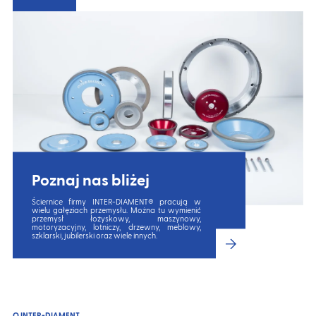
Poznaj nas bliżej
Ściernice firmy INTER-DIAMENT® pracują w
wielu gałęziach przemysłu. Można tu wymienić
przemysł łożyskowy, maszynowy,
motoryzacyjny, lotniczy, drzewny, meblowy,
szklarski, jubilerski oraz wiele innych.