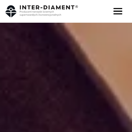
Szukaj
Język
O NAS
PRODUKTY
USŁUGI
FAQ
KARIERA
BLOG