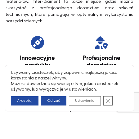
materiałów. Inter-Diament to także miejsce, gdzie można
skorzystać z profesjonalnego doradztwa oraz szkoleń
technicznych, które pomagają w optymalnym wykorzystaniu
narzędzi ściernych.
Innowacyjne
Profesjonalne
produkty
doradztwo
Używamy ciasteczek, aby zapewnić najlepszą jakość
korzystania z naszej witryny.
Możesz dowiedzieć się więcej o tym, jakich ciasteczek
używamy, lub wyłączyć je w
ustawieniach
.
Zamknij panel 
Akceptuj
Odrzuć
Ustawienia
Nietypowe
rozwiązania