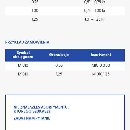
0,75
0,51 – 0,75 kr
1,00
0,76 – 1,00 kr
1,25
1,01 – 1,25 kr
PRZYKŁAD ZAMÓWIENIA
Symbol
Granulacja
Asortyment
obciągacza
M1010
0,50
M1010 0,50
M1010
1,25
M1010 1,25
NIE ZNALAZŁEŚ ASORTYMENTU,
KTÓREGO SZUKASZ?
ZADAJ NAM PYTANIE