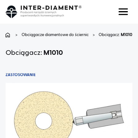
Szukaj
Język
>
Obciągacze diamentowe do ściernic
>
Obciągacz:
M1010
O NAS
Obciągacz:
M1010
PRODUKTY
ZASTOSOWANIE
USŁUGI
FAQ
KARIERA
BLOG