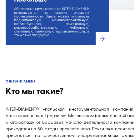
Абразивные круги компании INTER-DIAMENT®
используются во многих отраслях
промышленности. Здесь можно упомянуть
подшипниковую, машиностроительную,
автомобильную, авиационную,
деревообрабатывающую, мебельную,
стекольную, ювелирную промышленность, а
также многие другие.
О INTER-DIAMENT
Кто мы такие?
INTER-DIAMENT® -польская инструментальная компания,
расположенная в Гродзиске-Мазовецком (примерно в 40 км
к юго-западу от Варшавы). Начало деятельности компании
приходится на 80-е годы прошлого века. Почти пятьдесят лет
присутствия на отечественном инструментальном рынке