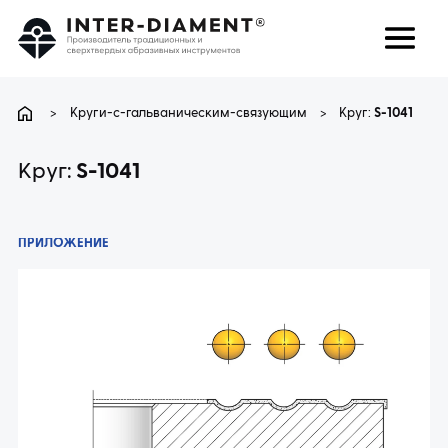
поиск
Язык
>
Круги-с-гальваническим-связующим
>
Круг:
S-1041
О НАС
Круг:
S-1041
ПРОДУКТЫ
ПРИЛОЖЕНИЕ
УСЛУГИ
ЧАВО
КАРЬЕРА
КОНТАКТ