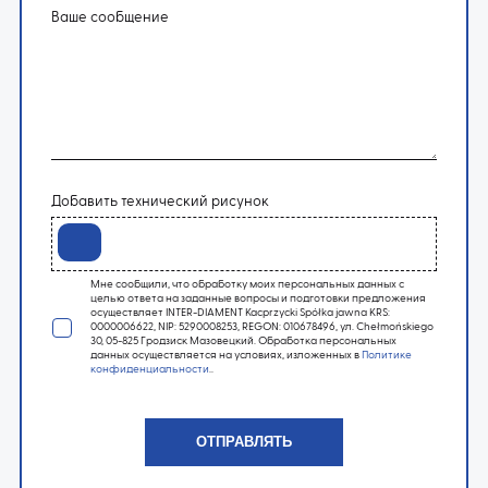
Ваше сообщение
Добавить технический рисунок
Мне сообщили, что обработку моих персональных данных с
целью ответа на заданные вопросы и подготовки предложения
осуществляет INTER-DIAMENT Kacprzycki Spółka jawna KRS:
0000006622, NIP: 5290008253, REGON: 010678496, ул. Chełmońskiego
30, 05-825 Гродзиск Мазовецкий. Обработка персональных
данных осуществляется на условиях, изложенных в
Политике
конфиденциальности
..