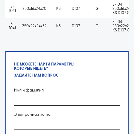
S-1041
S-
250x16x24x20
KS
D107
G
250x16x24x
1041
KS D107 G
S-1041
S-
250x22x24x32
KS
D107
G
250x22x24x
1041
KS D107 G
НЕ МОЖЕТЕ НАЙТИ ПАРАМЕТРЫ,
КОТОРЫЕ ИЩЕТЕ?
ЗАДАЙТЕ НАМ ВОПРОС
Имя и фамилия
Электронная почта