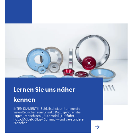
Lernen Sie uns näher
kennen
INTER-DIAMENT®-Schleifscheiben kommen in
vielen Branchen zum Einsatz. Dazu gehören die
Lager-, Maschinen-, Automobil-, Luftfahrt-,
Holz-, Möbel-, Glas-, Schmuck- und viele andere
Branchen.