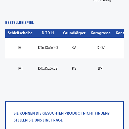
Bestellung
BESTELLBEISPIEL
Schleifscheibe
D T X H
Grundkörper
Korngrosse
Konzen
1A1
125x10x5x20
KA
D107
K
1A1
150x15x5x32
KS
B91
V1
SIE KÖNNEN DIE GESUCHTEN PRODUCT NICHT FINDEN?
STELLEN SIE UNS EINE FRAGE