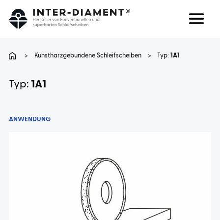
Suchen
Sprache
>
Kunstharzgebundene Schleifscheiben
>
Typ:
1A1
ÜBER UNS
Typ:
1A1
PRODUKTE
ANWENDUNG
DIENSTLEISTUNGEN
FAQ
KARRIERE
KONTAKT