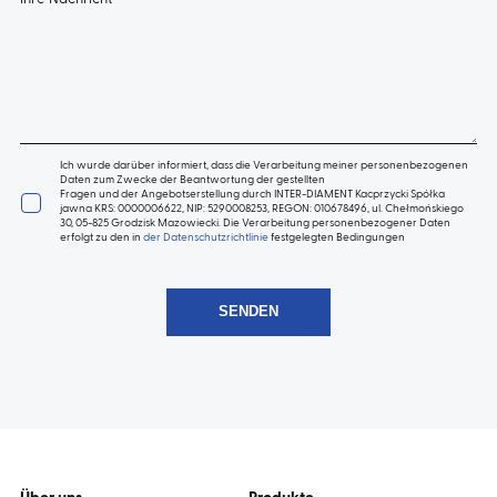
Ich wurde darüber informiert, dass die Verarbeitung meiner personenbezogenen
Daten zum Zwecke der Beantwortung der gestellten
Fragen und der Angebotserstellung durch INTER-DIAMENT Kacprzycki Spółka
jawna KRS: 0000006622, NIP: 5290008253, REGON: 010678496, ul. Chełmońskiego
30, 05-825 Grodzisk Mazowiecki. Die Verarbeitung personenbezogener Daten
erfolgt zu den in
der Datenschutzrichtlinie
festgelegten Bedingungen