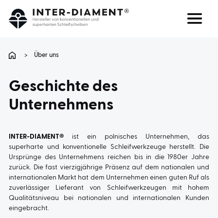
Suchen
Sprache
>
Über uns
ÜBER UNS
Geschichte des
Unternehmens
PRODUKTE
DIENSTLEISTUNGEN
INTER-DIAMENT®
ist ein polnisches Unternehmen, das
superharte und konventionelle Schleifwerkzeuge herstellt. Die
Ursprünge des Unternehmens reichen bis in die 1980er Jahre
FAQ
zurück. Die fast vierzigjährige Präsenz auf dem nationalen und
internationalen Markt hat dem Unternehmen einen guten Ruf als
zuverlässiger Lieferant von Schleifwerkzeugen mit hohem
KARRIERE
Qualitätsniveau bei nationalen und internationalen Kunden
eingebracht.
KONTAKT