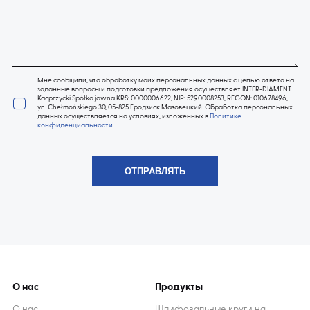
Мне сообщили, что обработку моих персональных данных с целью ответа на
заданные вопросы и подготовки предложения осуществляет INTER-DIAMENT
Kacprzycki Spółka jawna KRS: 0000006622, NIP: 5290008253, REGON: 010678496,
ул. Chełmońskiego 30, 05-825 Гродзиск Мазовецкий. Обработка персональных
данных осуществляется на условиях, изложенных в
Политике
конфиденциальности
.
О нас
Продукты
О нас
Шлифовальные круги на