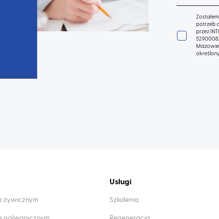
Zostałem
potrzeb 
przez IN
52900082
Mazowiec
określon
Usługi
ie żywicznym
Szkolenia
ie galwanicznym
Regeneracja