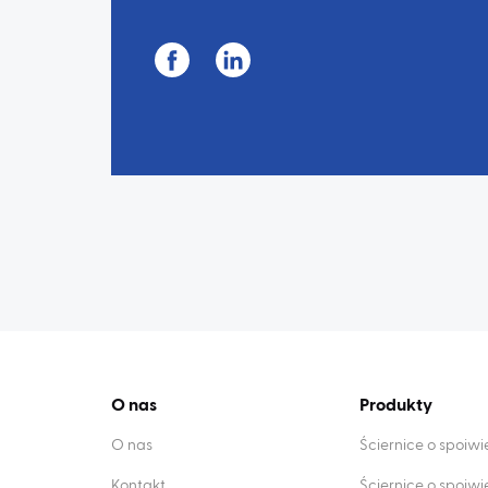
O nas
Produkty
O nas
Ściernice o spoiw
Kontakt
Ściernice o spoiw