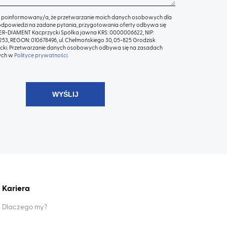
 poinformowany/a, że przetwarzanie moich danych osobowych dla
odpowiedzi na zadane pytania, przygotowania oferty odbywa się
TER-DIAMENT Kacprzycki Spółka jawna KRS: 0000006622, NIP:
53, REGON: 010678496, ul. Chełmońskiego 30, 05-825 Grodzisk
ki. Przetwarzanie danych osobowych odbywa się na zasadach
ych w
Polityce prywatności
.
Kariera
Dlaczego my?