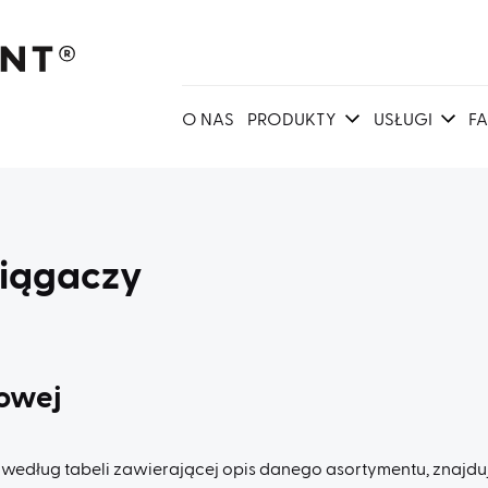
O NAS
PRODUKTY
USŁUGI
F
ciągaczy
towej
dług tabeli zawierającej opis danego asortymentu, znajduj