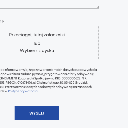
nik
Przeciągnij tutaj załączniki
lub
Wybierz z dysku
 poinformowany/a, że przetwarzanie moich danych osobowych dla
odpowiedzi na zadane pytania, przygotowania oferty odbywa się
TER-DIAMENT Kacprzycki Spółka jawna KRS: 0000006622, NIP:
53, REGON: 010678496, ul. Chełmońskiego 30, 05-825 Grodzisk
ki. Przetwarzanie danych osobowych odbywa się na zasadach
ych w
Polityce prywatności
.