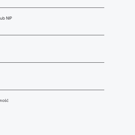
ub NIP
mość