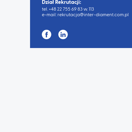
Dział Rekrutacji:
tel.
+48 22 755 69 83 w. 113
e-mail:
rekrutacja@inter-diament.com.pl