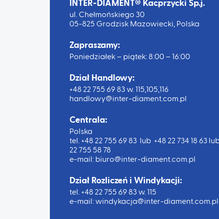
INTER-DIAMENT® Kacprzycki Sp.j.
ul. Chełmońskiego 30
05-825 Grodzisk Mazowiecki, Polska
Zapraszamy:
Poniedziałek – piątek: 8:00 – 16:00
Dział Handlowy:
+48 22 755 69 83 w. 115,105,116
handlowy@inter-diament.com.pl
Centrala:
Polska
tel.
+48 22 755 69 83 lub
+48 22 734 18 63
lu
22 755 58 78
e-mail:
biuro@inter-diament.com.pl
Dział Rozliczeń i Windykacji:
tel.
+48 22 755 69 83 w. 115
e-mail:
windykacja@inter-diament.com.pl