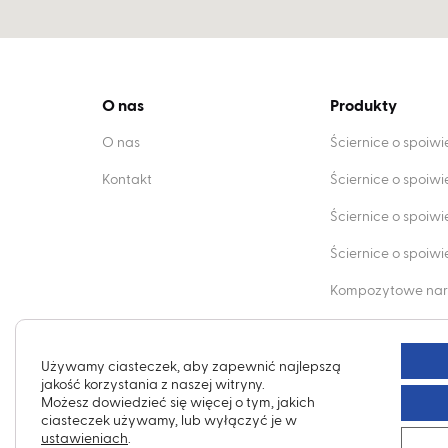
O nas
Produkty
O nas
Ściernice o spoiw
Kontakt
Ściernice o spoiw
Ściernice o spoiw
Ściernice o spoi
Kompozytowe nar
Obciągacze dia
Używamy ciasteczek, aby zapewnić najlepszą
jakość korzystania z naszej witryny.
Możesz dowiedzieć się więcej o tym, jakich
ciasteczek używamy, lub wyłączyć je w
ustawieniach
.