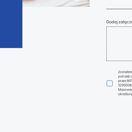
Dodaj zalącz
Zostałem
potrzeb 
przez IN
52900082
Mazowiec
określon