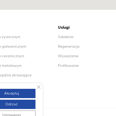
Usługi
ie żywicznym
Szkolenia
ie galwanicznym
Regeneracja
ie ceramicznym
Wyważanie
wie metalowym
Profilowanie
zędzia skrawające
mentowe
Zamknij panel powiadomień o ciasteczkach 
Akceptuj
Odrzuć
Ustawienia