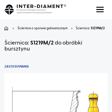
Szukaj
Język
>
Ściernice o spoiwie galwanicznym
>
Ściernica:
S1219M/2
O NAS
Ściernica:
S1219M/2
do obróbki
bursztynu
PRODUKTY
ZASTOSOWANIE
USŁUGI
FAQ
KARIERA
BLOG