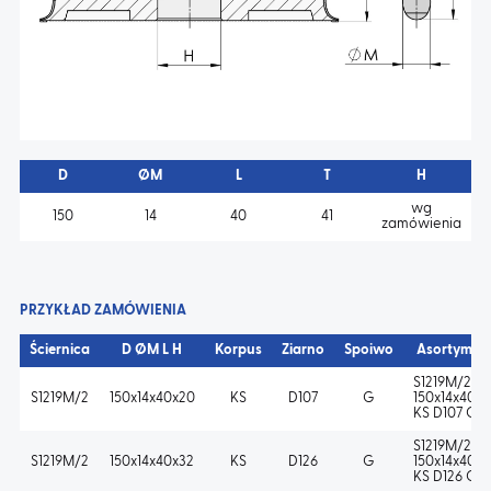
D
ØM
L
T
H
wg
150
14
40
41
zamówienia
PRZYKŁAD ZAMÓWIENIA
Ściernica
D ØM L H
Korpus
Ziarno
Spoiwo
Asortymen
S1219M/2-
S1219M/2
150x14x40x20
KS
D107
G
150x14x40x
KS D107 G
S1219M/2-
S1219M/2
150x14x40x32
KS
D126
G
150x14x40x3
KS D126 G