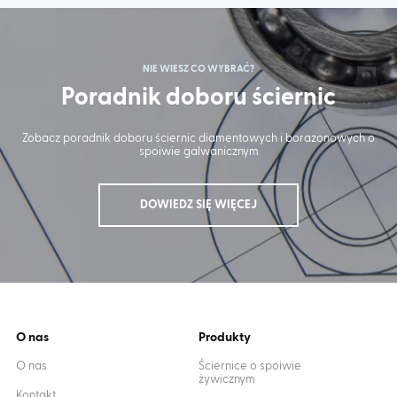
NIE WIESZ CO WYBRAĆ?
Poradnik doboru ściernic
Zobacz poradnik doboru ściernic diamentowych i borazonowych o
spoiwie galwanicznym
DOWIEDZ SIĘ WIĘCEJ
O nas
Produkty
O nas
Ściernice o spoiwie
żywicznym
Kontakt