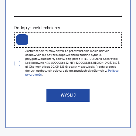
Dodaj rysunek techniczny
Zostałem poinformowany/a, że przetwarzanie moich danych
osobowych dla potrzeb odpowiedzi na zadane pytania,
przygotowania oferty odbywa się przez INTER-DIAMENT Kacprzycki
Spółka jawna KRS: 0000006622, NIP: 5290008253, REGON: 010678496,
ul. Chełmońskiego 30, 05-825 Grodzisk Mazowiecki. Przetwarzanie
danych osobowych odbywa się na zasadach określonych w
Polityce
prywatności
.