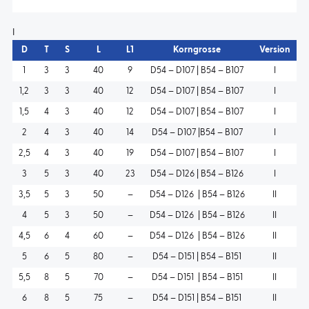
I
D
T
S
L
L1
Korngrosse
Version
1
3
3
40
9
D54 – D107 | B54 – B107
I
1,2
3
3
40
12
D54 – D107 | B54 – B107
I
1,5
4
3
40
12
D54 – D107 | B54 – B107
I
2
4
3
40
14
D54 – D107 |B54 – B107
I
2,5
4
3
40
19
D54 – D107 | B54 – B107
I
3
5
3
40
23
D54 – D126 | B54 – B126
I
3,5
5
3
50
–
D54 – D126 | B54 – B126
II
4
5
3
50
–
D54 – D126 | B54 – B126
II
4,5
6
4
60
–
D54 – D126 | B54 – B126
II
5
6
5
80
–
D54 – D151 | B54 – B151
II
5,5
8
5
70
–
D54 – D151 | B54 – B151
II
6
8
5
75
–
D54 – D151 | B54 – B151
II