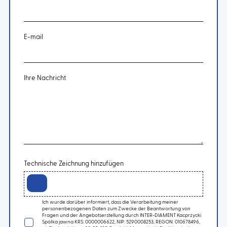
E-mail
Ihre Nachricht
Technische Zeichnung hinzufügen
Ich wurde darüber informiert, dass die Verarbeitung meiner
personenbezogenen Daten zum Zwecke der Beantwortung von
Fragen und der Angebotserstellung durch INTER-DIAMENT Kacprzycki
Spółka jawna KRS: 0000006622, NIP: 5290008253, REGON: 010678496,