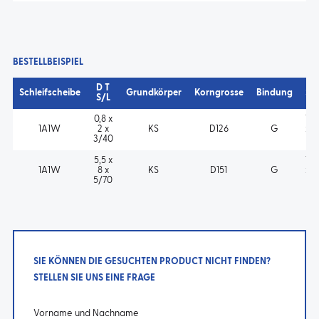
BESTELLBEISPIEL
D T
Schleifscheibe
Grundkörper
Korngrosse
Bindung
So
S/L
0,8 x
1A1
1A1W
2 x
KS
D126
G
x 2
3/40
KS
5,5 x
1A1
1A1W
8 x
KS
D151
G
x 8
5/70
KS 
SIE KÖNNEN DIE GESUCHTEN PRODUCT NICHT FINDEN?
STELLEN SIE UNS EINE FRAGE
Vorname und Nachname