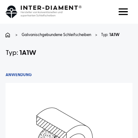
Suchen
Sprache
>
Galvanischgebundene Schleifscheiben
>
Typ:
1A1W
ÜBER UNS
Typ:
1A1W
PRODUKTE
ANWENDUNG
DIENSTLEISTUNGEN
FAQ
KARRIERE
KONTAKT