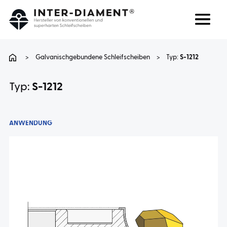
Suchen
Sprache
>
Galvanischgebundene Schleifscheiben
>
Typ:
S-1212
ÜBER UNS
Typ:
S-1212
PRODUKTE
ANWENDUNG
DIENSTLEISTUNGEN
FAQ
KARRIERE
KONTAKT