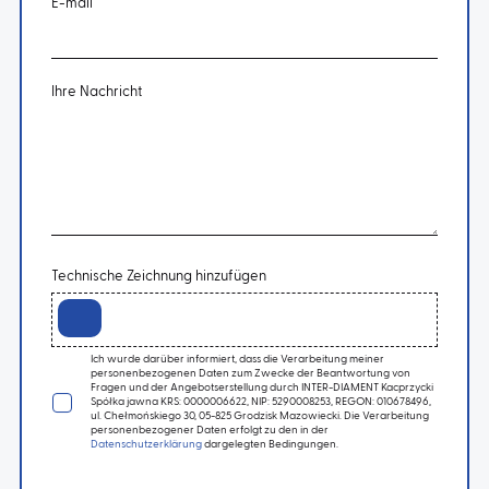
E-mail
Ihre Nachricht
Technische Zeichnung hinzufügen
Ich wurde darüber informiert, dass die Verarbeitung meiner
personenbezogenen Daten zum Zwecke der Beantwortung von
Fragen und der Angebotserstellung durch INTER-DIAMENT Kacprzycki
Spółka jawna KRS: 0000006622, NIP: 5290008253, REGON: 010678496,
ul. Chełmońskiego 30, 05-825 Grodzisk Mazowiecki. Die Verarbeitung
personenbezogener Daten erfolgt zu den in der
Datenschutzerklärung
dargelegten Bedingungen.