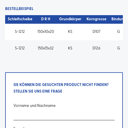
BESTELLBEISPIEL
Schleifscheibe
D R H
Grundkörper
Korngrosse
Bindung
S-1212
150x10x20
KS
D107
G
S-1212
150x15x32
KS
D126
G
SIE KÖNNEN DIE GESUCHTEN PRODUCT NICHT FINDEN?
STELLEN SIE UNS EINE FRAGE
Vorname und Nachname