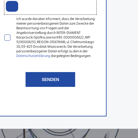
Ich wurde darüber informiert, dass die Verarbeitung
meiner personenbezogenen Daten zum Zwecke der
Beantwortung von Fragen und der
Angebotserstellung durch INTER-DIAMENT
Kacprzycki Spółka jawna KRS: 0000006622, NIP:
5290008253, REGON: 010678496, ul. Chełmońskiego
30, 05-825 Grodzisk Mazowiecki. Die Verarbeitung
personenbezogener Daten erfolgt zu den in der
Datenschutzerklärung
dargelegten Bedingungen.