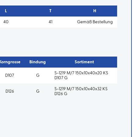
L
T
H
40
41
Gemäß Bestellung
Korngrosse
Bindung
Sortiment
S-1219 M/7 150x10x40x20 KS
D107
G
D107 G
S-1219 M/7 150x10x40x32 KS
D126
G
D126 G