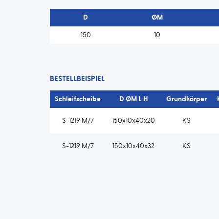
D
ØM
150
10
BESTELLBEISPIEL
Schleifscheibe
D ØM L H
Grundkörper
S-1219 M/7
150x10x40x20
KS
S-1219 M/7
150x10x40x32
KS