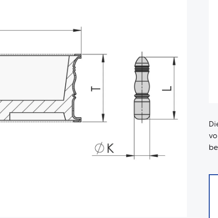
Di
v
be