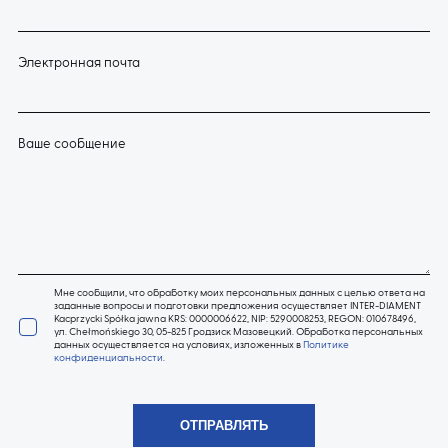
Электронная почта
Ваше сообщение
Мне сообщили, что обработку моих персональных данных с целью ответа на
заданные вопросы и подготовки предложения осуществляет INTER-DIAMENT
Kacprzycki Spółka jawna KRS: 0000006622, NIP: 5290008253, REGON: 010678496,
ул. Chełmońskiego 30, 05-825 Гродзиск Мазовецкий. Обработка персональных
данных осуществляется на условиях, изложенных в
Политике
конфиденциальности
.