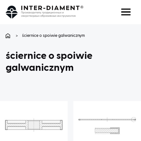
поиск
Язык
>
ściernice o spoiwie galwanicznym
О НАС
ściernice o spoiwie
galwanicznym
ПРОДУКТЫ
УСЛУГИ
ЧАВО
КАРЬЕРА
КОНТАКТ