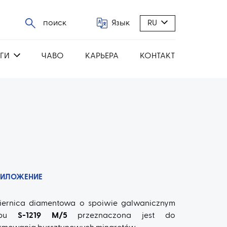
поиск
Язык
RU
ГИ
ЧАВО
КАРЬЕРА
КОНТАКТ
РИЛОЖЕНИЕ
iernica diamentowa o spoiwie galwanicznym
ypu
S-1219 M/5
przeznaczona jest do