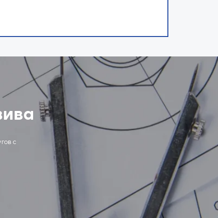
зива
гов с