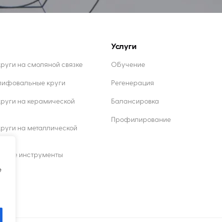
Услуги
уги на смоляной связке
Обучение
лифовальные круги
Регенерация
руги на керамической
Балансировка
Профилирование
уги на металлической
жущие инструменты
e
ы