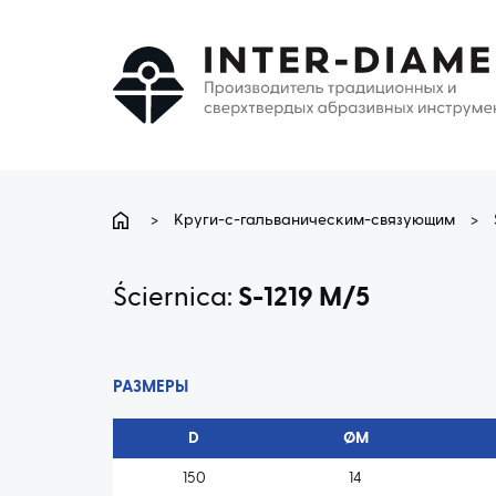
>
Круги-с-гальваническим-связующим
>
Ściernica:
S-1219 M/5
РАЗМЕРЫ
D
ØM
150
14