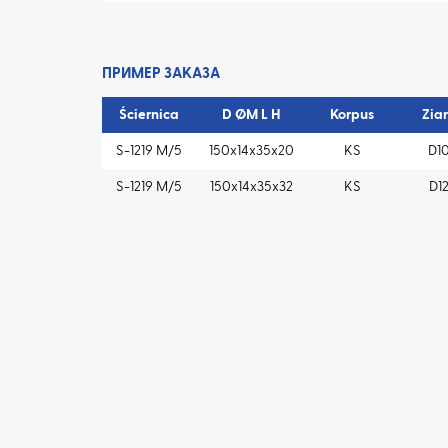
ПРИМЕР ЗАКАЗА
Ściernica
D ØM L H
Korpus
Zia
S-1219 M/5
150x14x35x20
KS
D1
S-1219 M/5
150x14x35x32
KS
D1