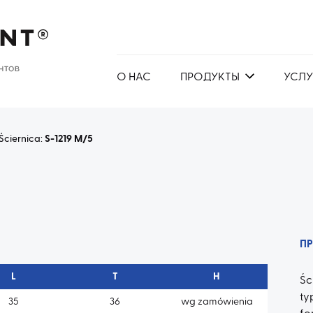
О НАС
ПРОДУКТЫ
УСЛУ
Ściernica:
S-1219 M/5
П
L
T
H
Śc
t
35
36
wg zamówienia