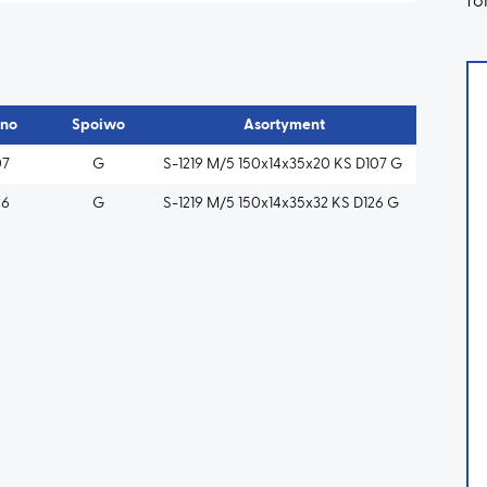
fo
rno
Spoiwo
Asortyment
07
G
S-1219 M/5 150x14x35x20 KS D107 G
26
G
S-1219 M/5 150x14x35x32 KS D126 G