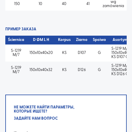
wg
150
10
40
41
zamówienia
ПРИМЕР ЗАКАЗА
Ściernica
D ØM L H
Korpus
Ziarno
Spoiwo
Asortymen
S-1219 M/7
S-1219
150x10x40x20
KS
D107
G
150x10x40x
M/7
KS D107 G
S-1219 M/7
S-1219
150x10x40x32
KS
D126
G
150x10x40x
M/7
KS D126 G
НЕ МОЖЕТЕ НАЙТИ ПАРАМЕТРЫ,
КОТОРЫЕ ИЩЕТЕ?
ЗАДАЙТЕ НАМ ВОПРОС