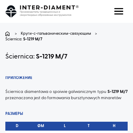
поиск
Язык
>
Круги-с-гальваническим-связующим
>
Ściernica:
S-1219 M/7
О НАС
Ściernica:
S-1219 M/7
ПРОДУКТЫ
ПРИЛОЖЕНИЕ
УСЛУГИ
Ściernica diamentowa o spoiwie galwanicznym typu
S-1219 M/7
przeznaczona jest do formowania bursztynowych minaretów
ЧАВО
РАЗМЕРЫ
КАРЬЕРА
D
ØM
L
T
H
КОНТАКТ