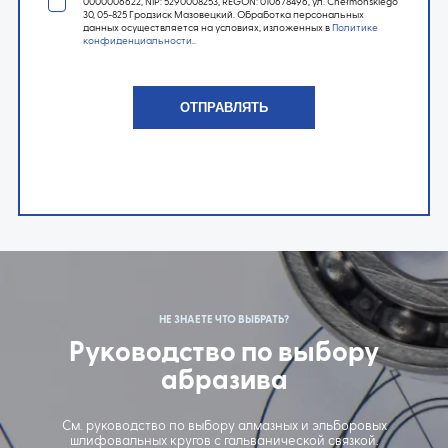
0000006622, NIP: 5290008253, REGON: 010678496, ул. Chełmońskiego
30, 05-825 Гродзиск Мазовецкий. Обработка персональных
данных осуществляется на условиях, изложенных в
Политике
конфиденциальности
..
НЕ ЗНАЕТЕ ЧТО ВЫБРАТЬ?
Руководство по выбору
абразива
См. руководство по выбору алмазных и эльборовых
шлифовальных кругов с гальванической связкой.