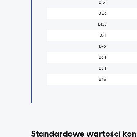
B151
B126
B107
B91
B76
B64
B54
B46
Standardowe wartości konc