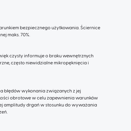
warunkiem bezpiecznego użytkowania. Ściernice
ej maks. 70%.
więk czysty informuje o braku wewnętrznych
zne, często niewidzialne mikropęknięcia i
ia błędów wykonania związanych z jej
dkości obrotowe w celu zapewnienia warunków
zej amplitudy drgań w stosunku do wyważania
zeń.