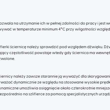
wala na utrzymanie ich w pełnej zdolności do pracy i jest 
wywać w temperaturze minimum 4°C przy wilgotności względn
fierki ściernicę należy sprawdzić pod względem dźwięku. Dź
ający częstotliwość powstaje wtedy gdy ściernica ma wewnętr
zwolone.
iernicy należy zawsze starannie ją wyważyć dla skorygowan
ży wyważać dynamicznie ze względu na stosowane wysokie prę
ynamiczne umożliwia osiągnięcie około czterokrotnie mniejs
ezpośrednio na szlifierce za pomocą specjalistycznych urząd