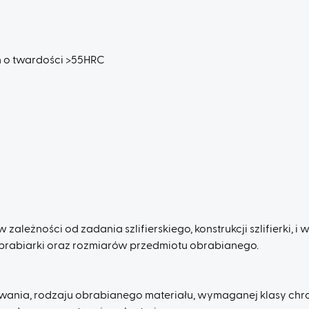
h o twardości >55HRC
w zależności od zadania szlifierskiego, konstrukcji szlifierki,
brabiarki oraz rozmiarów przedmiotu obrabianego.
owania, rodzaju obrabianego materiału, wymaganej klasy chr