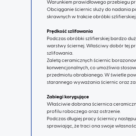
Warunkiem prawidłowego przebiegu proc
Obciąganie ściernic służy do nadania p
skrawnych w trakcie obróbki szlifierskiej
Prędkość szlifowania
Podczas obróbki szlifierskiej bardzo du
warstwy ściernej. Właściwy dobór tej p
szlifowania.
Zaletą ceramicznych ściernic borazonowy
konwencjonalnych, co umożliwia stosow
przedmiotu obrabianego. W świetle pow
starannego wyważania ściernic oraz za
Zabiegi korygujące
Właściwie dobrana ściernica ceramicz
profilu roboczego oraz ostrzenie.
Podczas długiej pracy ściernicy następ
sprawiając, że traci ona swoje własnoś