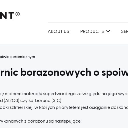
ABOUT US
PRODUCTS
SE
poiwie ceramicznym
ernic borazonowych o spoi
a się mianem materiału supertwardego ze względu na jego w
d (Al2O3) czy karborund (SiC).
i szlifierskiej, w których priorytetem jest osiąganie doskon
wykonanych z borazonu są następujące: