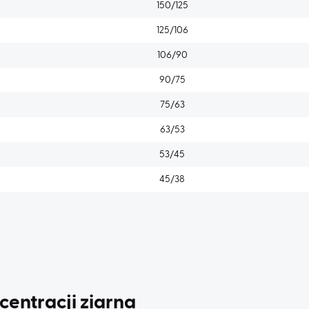
150/125
125/106
106/90
90/75
75/63
63/53
53/45
45/38
entracji ziarna