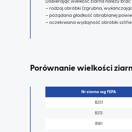
Dobierając wielkość ziarna należy brać
– rodzaj obróbki (zgrubna, wykańczają
– pożądana gładkość obrabianej powie
– oczekiwana wydajność obróbki szlifier
Porównanie wielkości ziar
Nr ziarna wg FEPA
B251
B213
B181