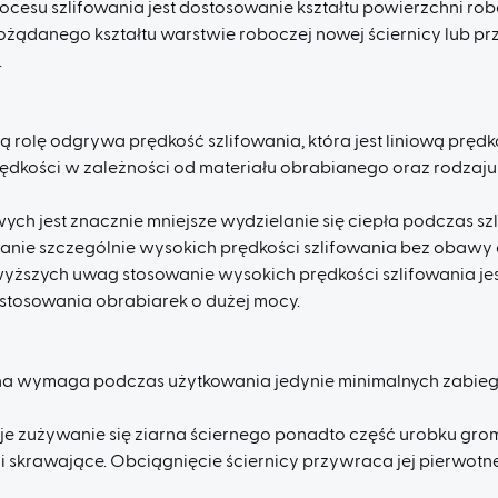
esu szlifowania jest dostosowanie kształtu powierzchni rob
ożądanego kształtu warstwie roboczej nowej ściernicy lub pr
.
żą rolę odgrywa prędkość szlifowania, która jest liniową pręd
rędkości w zależności od materiału obrabianego oraz rodzaj
ch jest znacznie mniejsze wydzielanie się ciepła podczas szl
anie szczególnie wysokich prędkości szlifowania bez obawy 
yższych uwag stosowanie wysokich prędkości szlifowania jes
stosowania obrabiarek o dużej mocy.
na wymaga podczas użytkowania jedynie minimalnych zabiegó
uje zużywanie się ziarna ściernego ponadto część urobku grom
ci skrawające. Obciągnięcie ściernicy przywraca jej pierwotn