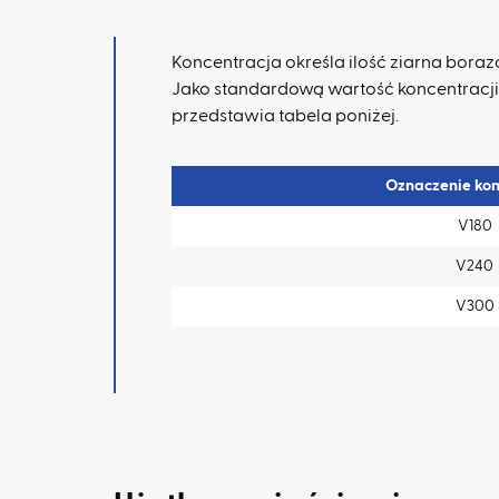
Koncentracja określa ilość ziarna bora
Jako standardową wartość koncentracji 
przedstawia tabela poniżej.
Oznaczenie kon
V180
V240
V300