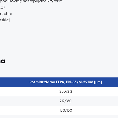
 pod uwagę następujące kryteria:
ca)
rzchni
skiej
na
Rozmiar ziarna FEPA, PN-85/M-59108 [µm]
250/212
212/180
180/150