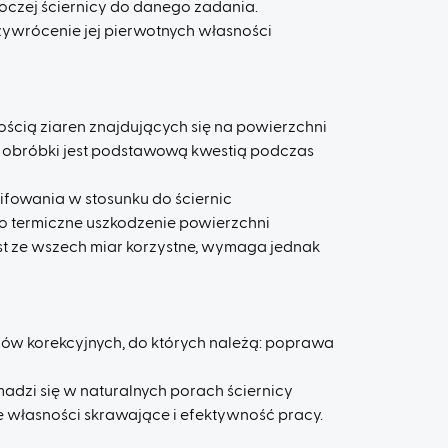
oczej ściernicy do danego zadania.
zywrócenie jej pierwotnych własności
kością ziaren znajdujących się na powierzchni
u obróbki jest podstawową kwestią podczas
ifowania w stosunku do ściernic
o termiczne uszkodzenie powierzchni
t ze wszech miar korzystne, wymaga jednak
w korekcyjnych, do których należą: poprawa
adzi się w naturalnych porach ściernicy
e własności skrawające i efektywność pracy.