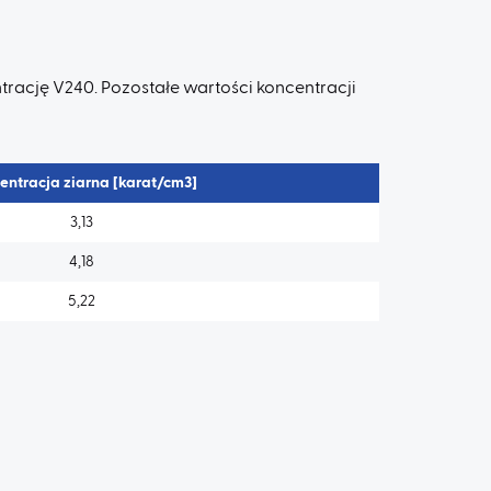
rację V240. Pozostałe wartości koncentracji
entracja ziarna [karat/cm3]
3,13
4,18
5,22