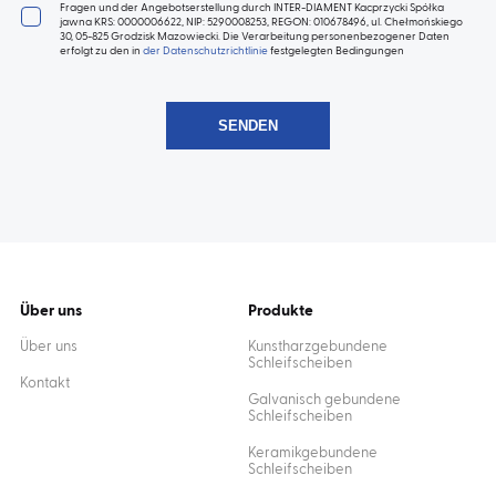
Fragen und der Angebotserstellung durch INTER-DIAMENT Kacprzycki Spółka
jawna KRS: 0000006622, NIP: 5290008253, REGON: 010678496, ul. Chełmońskiego
30, 05-825 Grodzisk Mazowiecki. Die Verarbeitung personenbezogener Daten
erfolgt zu den in
der Datenschutzrichtlinie
festgelegten Bedingungen
Über uns
Produkte
Über uns
Kunstharzgebundene
Schleifscheiben
Kontakt
Galvanisch gebundene
Schleifscheiben
Keramikgebundene
Schleifscheiben