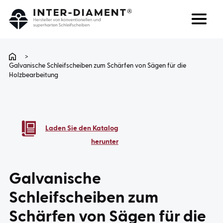
Suchen
Sprache
>
Galvanische Schleifscheiben zum Schärfen von Sägen für die
Holzbearbeitung
ÜBER UNS
PRODUKTE
Laden Sie den Katalog
DIENSTLEISTUNGEN
herunter
FAQ
Galvanische
Schleifscheiben zum
KARRIERE
Schärfen von Sägen für die
KONTAKT