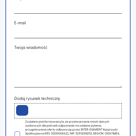
E-mail
Twoja wiadomość
Dodaj rysunek techniczny
Zostałem poinformowany/a, że przetwarzanie moich danych
osobowych dla potrzeb odpowiedzi na zadane pytania,
przygotowania oferty odbywa się przez INTER-DIAMENT Kacprzycki
Spółka jawna KRS: 0000006622, NIP: 5290008253, REGON: 010678496,