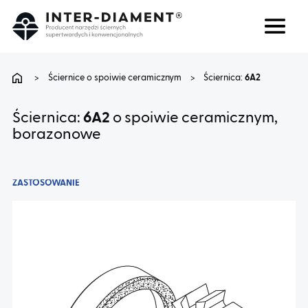
Szukaj
Język
>
Ściernice o spoiwie ceramicznym
>
Ściernica:
6A2
O NAS
Ściernica:
6A2
o spoiwie ceramicznym,
borazonowe
PRODUKTY
ZASTOSOWANIE
USŁUGI
FAQ
KARIERA
BLOG