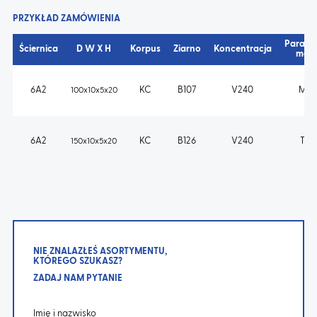
PRZYKŁAD ZAMÓWIENIA
Parame
Ściernica
D W X H
Korpus
Ziarno
Koncentracja
mas
6A2
KC
B107
V240
M V
100x10x5x20
6A2
KC
B126
V240
T V
150x10x5x20
NIE ZNALAZŁEŚ ASORTYMENTU,
KTÓREGO SZUKASZ?
ZADAJ NAM PYTANIE
Imię i nazwisko