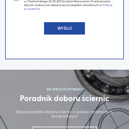
ul. Chełmońskiego 30, 05-825 Grodzisk Mazowiecki. Przetwarzanie
danych osobowych odbywa się na zasadach określonych w
Polityce
prywatności
.
NIE WIESZ CO WYBRAĆ?
Poradnik doboru ściernic
Zobacz poradnik doboru ściernic o spoiwie ceramicznym,
borazonowych