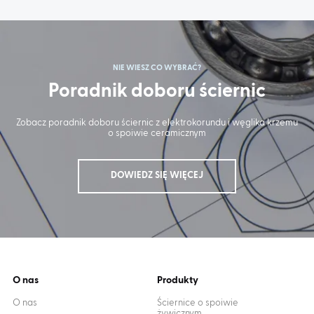
NIE WIESZ CO WYBRAĆ?
Poradnik doboru ściernic
Zobacz poradnik doboru ściernic z elektrokorundu i węglika krzemu
o spoiwie ceramicznym
DOWIEDZ SIĘ WIĘCEJ
O nas
Produkty
O nas
Ściernice o spoiwie
żywicznym