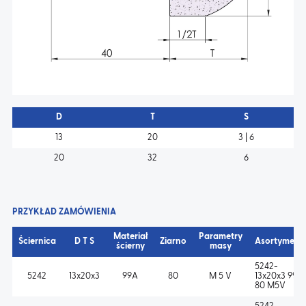
D
T
S
13
20
3 | 6
20
32
6
PRZYKŁAD ZAMÓWIENIA
Materiał
Parametry
Ściernica
D T S
Ziarno
Asortyment
ścierny
masy
5242-
5242
13x20x3
99A
80
M 5 V
13x20x3 99A
80 M5V