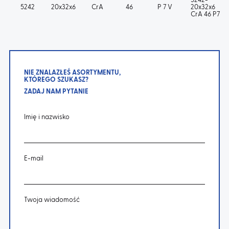
5242-
5242
20x32x6
CrA
46
P 7 V
20x32x6
CrA 46 P7V
NIE ZNALAZŁEŚ ASORTYMENTU,
KTÓREGO SZUKASZ?
ZADAJ NAM PYTANIE
Imię i nazwisko
E-mail
Twoja wiadomość