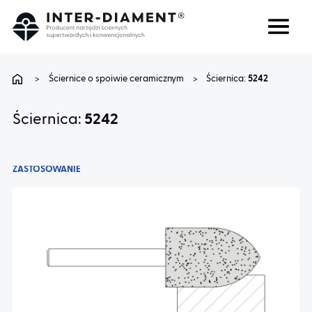
Szukaj
Język
>
Ściernice o spoiwie ceramicznym
>
Ściernica:
5242
O NAS
Ściernica:
5242
PRODUKTY
ZASTOSOWANIE
USŁUGI
FAQ
KARIERA
BLOG