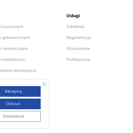
Usługi
ie żywicznym
Szkolenia
ie galwanicznym
Regeneracja
ie ceramicznym
Wyważanie
wie metalowym
Profilowanie
zędzia skrawające
mentowe
Zamknij panel powiadomień o ciasteczkach 
Akceptuj
Odrzuć
Ustawienia
ści