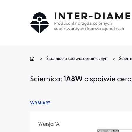
>
Ściernice o spoiwie ceramicznym
>
Ściern
Ściernica:
1A8W
o spoiwie cer
WYMIARY