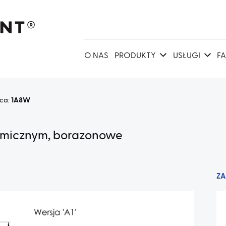
O NAS
PRODUKTY
USŁUGI
F
ica:
1A8W
amicznym, borazonowe
ZA