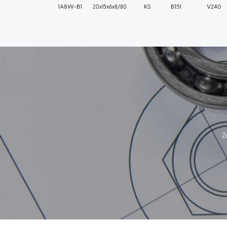
1A8W-B1
20x15x6x8/80
KS
B151
V240
Z