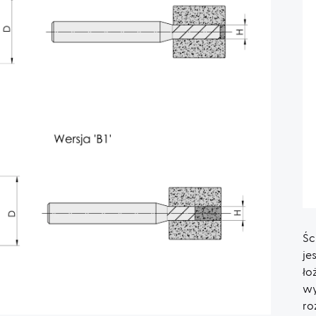
Śc
je
ło
wy
ro