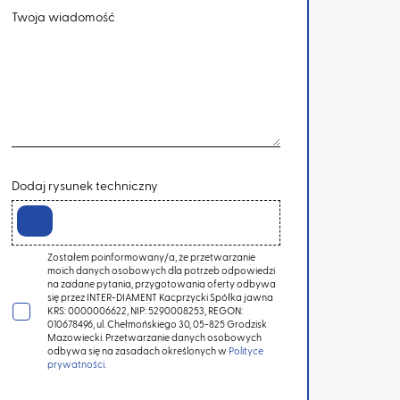
Twoja wiadomość
Dodaj rysunek techniczny
Zostałem poinformowany/a, że przetwarzanie
moich danych osobowych dla potrzeb odpowiedzi
na zadane pytania, przygotowania oferty odbywa
się przez INTER-DIAMENT Kacprzycki Spółka jawna
KRS: 0000006622, NIP: 5290008253, REGON:
010678496, ul. Chełmońskiego 30, 05-825 Grodzisk
Mazowiecki. Przetwarzanie danych osobowych
odbywa się na zasadach określonych w
Polityce
prywatności
.