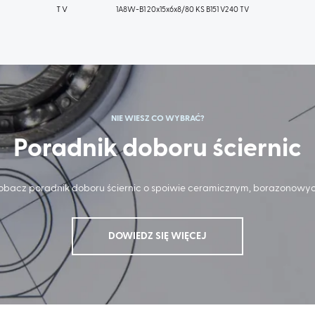
T V
1A8W-B1 20x15x6x8/80 KS B151 V240 TV
NIE WIESZ CO WYBRAĆ?
Poradnik doboru ściernic
obacz poradnik doboru ściernic o spoiwie ceramicznym, borazonowy
DOWIEDZ SIĘ WIĘCEJ