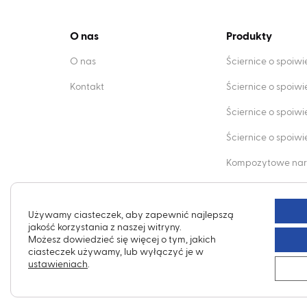
O nas
Produkty
O nas
Ściernice o spoiw
Kontakt
Ściernice o spoiw
Ściernice o spoiw
Ściernice o spoi
Kompozytowe nar
Obciągacze dia
Używamy ciasteczek, aby zapewnić najlepszą
jakość korzystania z naszej witryny.
Możesz dowiedzieć się więcej o tym, jakich
ciasteczek używamy, lub wyłączyć je w
ustawieniach
.
Cookies
Polityka prywatno