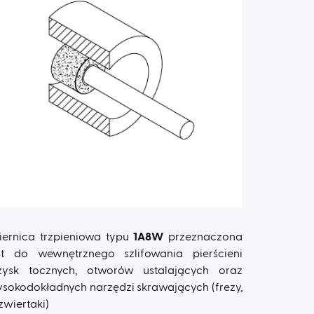
iernica trzpieniowa typu
1A8W
przeznaczona
st do wewnętrznego szlifowania pierścieni
żysk tocznych, otworów ustalających oraz
sokodokładnych narzędzi skrawających (frezy,
zwiertaki)