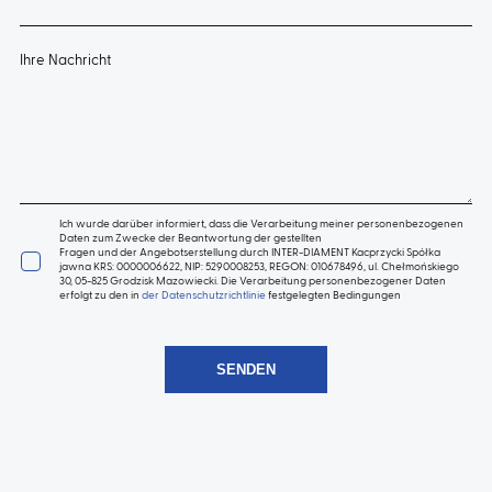
Ihre Nachricht
Ich wurde darüber informiert, dass die Verarbeitung meiner personenbezogenen
Daten zum Zwecke der Beantwortung der gestellten
Fragen und der Angebotserstellung durch INTER-DIAMENT Kacprzycki Spółka
jawna KRS: 0000006622, NIP: 5290008253, REGON: 010678496, ul. Chełmońskiego
30, 05-825 Grodzisk Mazowiecki. Die Verarbeitung personenbezogener Daten
erfolgt zu den in
der Datenschutzrichtlinie
festgelegten Bedingungen