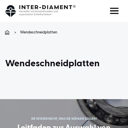
Suchen
Sprache
>
Wendeschneidplatten
ÜBER UNS
Wendeschneidplatten
PRODUKTE
DIENSTLEISTUNGEN
FAQ
KARRIERE
SIE WISSEN NICHT, WAS SIE WÄHLEN SOLLEN?
KONTAKT