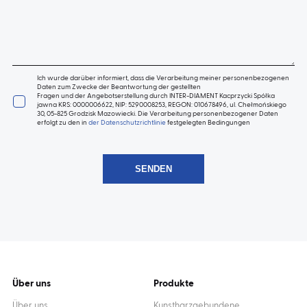
Ich wurde darüber informiert, dass die Verarbeitung meiner personenbezogenen
Daten zum Zwecke der Beantwortung der gestellten
Fragen und der Angebotserstellung durch INTER-DIAMENT Kacprzycki Spółka
jawna KRS: 0000006622, NIP: 5290008253, REGON: 010678496, ul. Chełmońskiego
30, 05-825 Grodzisk Mazowiecki. Die Verarbeitung personenbezogener Daten
erfolgt zu den in
der Datenschutzrichtlinie
festgelegten Bedingungen
Über uns
Produkte
Über uns
Kunstharzgebundene