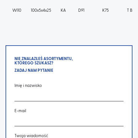
WI10
100x5x4x25
KA
D91
K75
T B m
NIE ZNALAZŁEŚ ASORTYMENTU,
KTÓREGO SZUKASZ?
ZADAJ NAM PYTANIE
Imię i nazwisko
E-mail
Twoja wiadomość