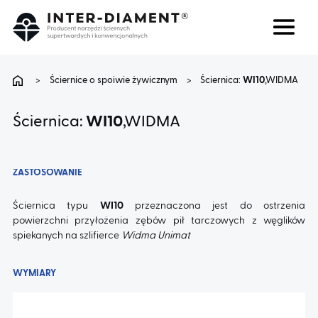
Szukaj
Język
>
Ściernice o spoiwie żywicznym
>
Ściernica:
WI10
,WIDMA
O NAS
Ściernica:
WI10
,WIDMA
PRODUKTY
ZASTOSOWANIE
USŁUGI
Ściernica typu
WI10
przeznaczona jest do ostrzenia
powierzchni przyłożenia zębów pił tarczowych z węglików
spiekanych na szlifierce
Widma Unimat
FAQ
WYMIARY
KARIERA
BLOG