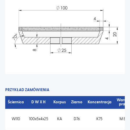
AKTUALNOŚCI
KONTAKT
PRZYKŁAD ZAMÓWIENIA
Warunk
Ściernica
D W X H
Korpus
Ziarno
Koncentracja
pracy
WI10
100x5x4x25
KA
D76
K75
M B s