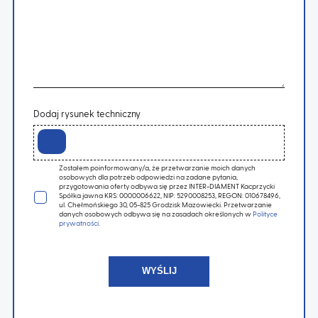
Dodaj rysunek techniczny
Zostałem poinformowany/a, że przetwarzanie moich danych
osobowych dla potrzeb odpowiedzi na zadane pytania,
przygotowania oferty odbywa się przez INTER-DIAMENT Kacprzycki
Spółka jawna KRS: 0000006622, NIP: 5290008253, REGON: 010678496,
ul. Chełmońskiego 30, 05-825 Grodzisk Mazowiecki. Przetwarzanie
danych osobowych odbywa się na zasadach określonych w
Polityce
prywatności
.