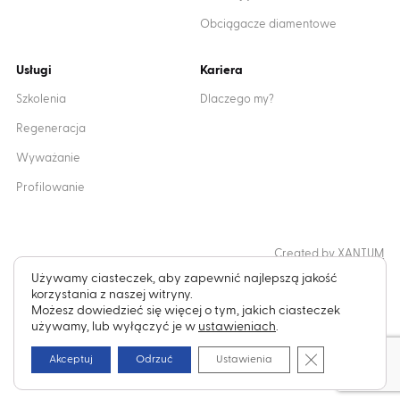
Obciągacze diamentowe
Usługi
Kariera
Szkolenia
Dlaczego my?
Regeneracja
Wyważanie
Profilowanie
Created by
XANTUM
Używamy ciasteczek, aby zapewnić najlepszą jakość
korzystania z naszej witryny.
Możesz dowiedzieć się więcej o tym, jakich ciasteczek
Cookies
Polityka prywatności
używamy, lub wyłączyć je w
ustawieniach
.
Zamknij panel 
Copyright © 2024 Inter-Diament
Akceptuj
Odrzuć
Ustawienia