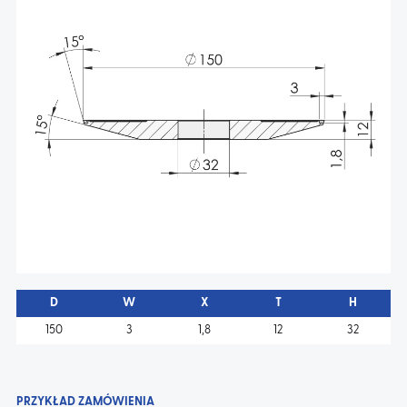
AKTUALNOŚCI
KONTAKT
D
W
X
T
H
150
3
1,8
12
32
PRZYKŁAD ZAMÓWIENIA