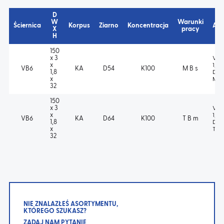
D
W
Warunki
Ściernica
Korpus
Ziarno
Koncentracja
Aso
X
pracy
H
150
x 3
VB6-
x
1,8 
VB6
KA
D54
K100
M B s
1,8
D54
x
MBs
32
150
x 3
VB6-
x
1,8 
VB6
KA
D64
K100
T B m
1,8
D64
x
TBm
32
NIE ZNALAZŁEŚ ASORTYMENTU,
KTÓREGO SZUKASZ?
ZADAJ NAM PYTANIE