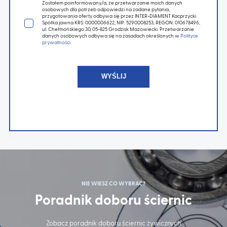
Zostałem poinformowany/a, że przetwarzanie moich danych
osobowych dla potrzeb odpowiedzi na zadane pytania,
przygotowania oferty odbywa się przez INTER-DIAMENT Kacprzycki
Spółka jawna KRS: 0000006622, NIP: 5290008253, REGON: 010678496,
ul. Chełmońskiego 30, 05-825 Grodzisk Mazowiecki. Przetwarzanie
danych osobowych odbywa się na zasadach określonych w
Polityce
prywatności
.
NIE WIESZ CO WYBRAĆ?
Poradnik doboru ściernic
Zobacz poradnik doboru ściernic żywicznych