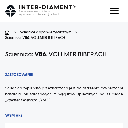
Szukaj
Język
>
Ściernice o spoiwie żywicznym
>
Ściernica:
VB6
, VOLLMER BIBERACH
O NAS
Ściernica:
VB6
, VOLLMER BIBERACH
PRODUKTY
ZASTOSOWANIE
USŁUGI
Ściernica typu
VB6
przeznaczona jest do ostrzenia powierzchni
natarcia pił tarczowych z węglików spiekanych na szlifierce
FAQ
„Vollmer Biberach CHAT”
KARIERA
WYMIARY
BLOG