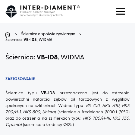
Szukaj
Język
>
Ściernice o spoiwie żywicznym
>
Ściernica:
VB-ID8
, WIDMA
O NAS
Ściernica:
VB-ID8
, WIDMA
PRODUKTY
ZASTOSOWANIE
USŁUGI
Ściernica typu
VB-ID8
przeznaczona jest do ostrzenia
powierzchni natarcia zębów pił tarczowych z węglików
FAQ
spiekanych na szlifierkach Widma typu:
BS 700
,
HKS 700
,
HKS
700/H-1
,
HKS 800
,
Unimat
(ściernice o średnicach Ø100 i Ø150)
KARIERA
oraz do ostrzenia na szlifierkach typu:
HKS 700/H-III, HKS 750,
Optimat
(ściernica o średnicy Ø125)
BLOG