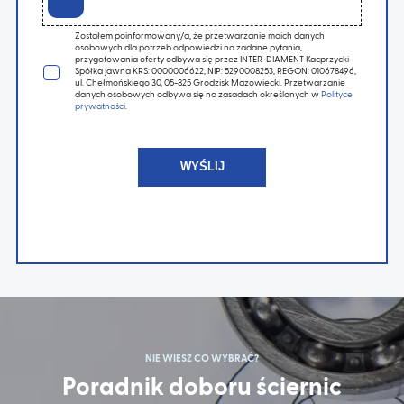
Zostałem poinformowany/a, że przetwarzanie moich danych
osobowych dla potrzeb odpowiedzi na zadane pytania,
przygotowania oferty odbywa się przez INTER-DIAMENT Kacprzycki
Spółka jawna KRS: 0000006622, NIP: 5290008253, REGON: 010678496,
ul. Chełmońskiego 30, 05-825 Grodzisk Mazowiecki. Przetwarzanie
danych osobowych odbywa się na zasadach określonych w
Polityce
prywatności
.
NIE WIESZ CO WYBRAĆ?
Poradnik doboru ściernic