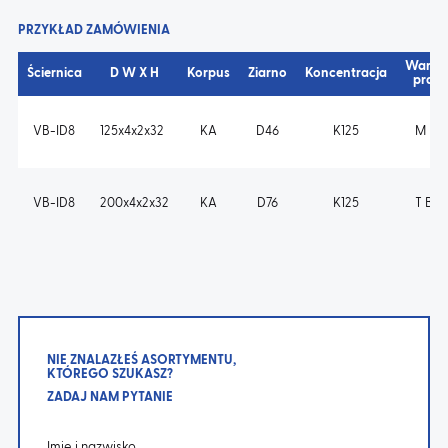
PRZYKŁAD ZAMÓWIENIA
Warun
Ściernica
D W X H
Korpus
Ziarno
Koncentracja
prac
VB-ID8
125x4x2x32
KA
D46
K125
M B s
VB-ID8
200x4x2x32
KA
D76
K125
T B m
NIE ZNALAZŁEŚ ASORTYMENTU,
KTÓREGO SZUKASZ?
ZADAJ NAM PYTANIE
Imię i nazwisko