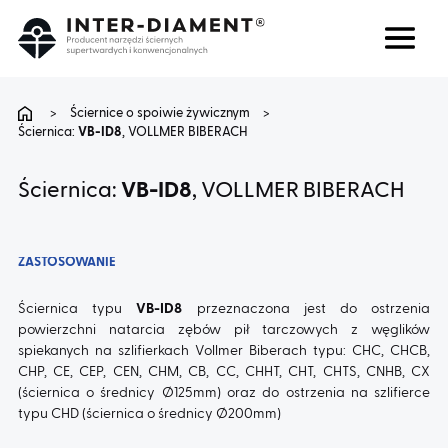
Szukaj
Język
>
Ściernice o spoiwie żywicznym
>
Ściernica:
VB-ID8
, VOLLMER BIBERACH
O NAS
Ściernica:
VB-ID8
, VOLLMER BIBERACH
PRODUKTY
ZASTOSOWANIE
USŁUGI
Ściernica typu
VB-ID8
przeznaczona jest do ostrzenia
powierzchni natarcia zębów pił tarczowych z węglików
FAQ
spiekanych na szlifierkach Vollmer Biberach typu: CHC, CHCB,
CHP, CE, CEP, CEN, CHM, CB, CC, CHHT, CHT, CHTS, CNHB, CX
KARIERA
(ściernica o średnicy Ø125mm) oraz do ostrzenia na szlifierce
typu CHD (ściernica o średnicy Ø200mm)
BLOG