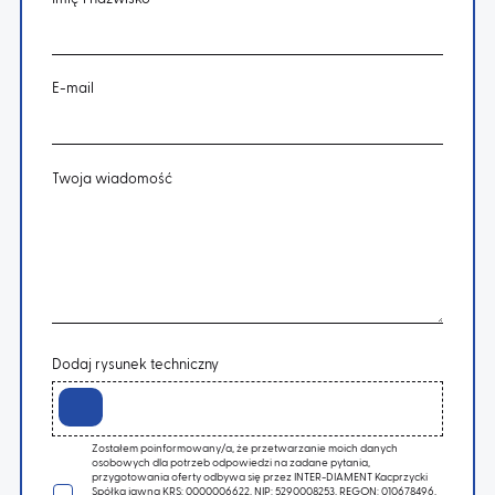
E-mail
Twoja wiadomość
Dodaj rysunek techniczny
Zostałem poinformowany/a, że przetwarzanie moich danych
osobowych dla potrzeb odpowiedzi na zadane pytania,
przygotowania oferty odbywa się przez INTER-DIAMENT Kacprzycki
Spółka jawna KRS: 0000006622, NIP: 5290008253, REGON: 010678496,