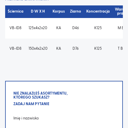
Warunk
Ściernica
D W X H
Korpus
Ziarno
Koncentracja
pracy
VB-ID8
125x4x2x20
KA
D46
K125
M B s
VB-ID8
150x4x2x20
KA
D76
K125
T B m
NIE ZNALAZŁEŚ ASORTYMENTU,
KTÓREGO SZUKASZ?
ZADAJ NAM PYTANIE
Imię i nazwisko