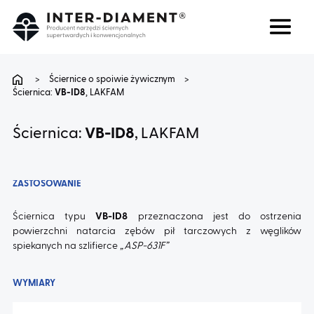
Szukaj
Język
>
Ściernice o spoiwie żywicznym
>
Ściernica:
VB-ID8
, LAKFAM
O NAS
Ściernica:
VB-ID8
, LAKFAM
PRODUKTY
ZASTOSOWANIE
USŁUGI
Ściernica typu
VB-ID8
przeznaczona jest do ostrzenia
powierzchni natarcia zębów pił tarczowych z węglików
FAQ
spiekanych na szlifierce
„ASP-631F”
KARIERA
WYMIARY
BLOG