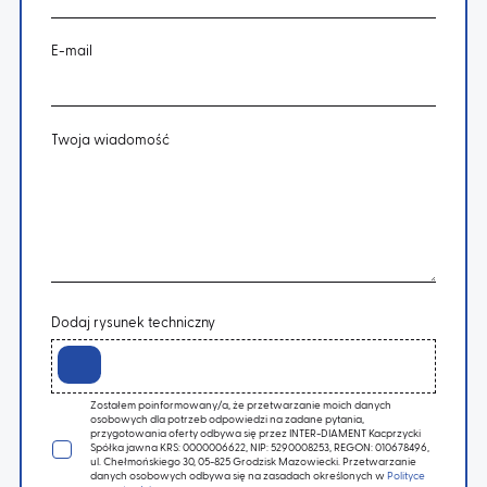
E-mail
Twoja wiadomość
Dodaj rysunek techniczny
Zostałem poinformowany/a, że przetwarzanie moich danych
osobowych dla potrzeb odpowiedzi na zadane pytania,
przygotowania oferty odbywa się przez INTER-DIAMENT Kacprzycki
Spółka jawna KRS: 0000006622, NIP: 5290008253, REGON: 010678496,
ul. Chełmońskiego 30, 05-825 Grodzisk Mazowiecki. Przetwarzanie
danych osobowych odbywa się na zasadach określonych w
Polityce