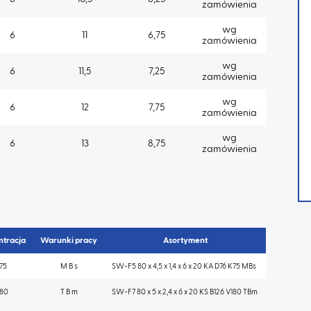
zamówienia
wg
6
11
6,75
zamówienia
wg
6
11,5
7,25
zamówienia
wg
6
12
7,75
zamówienia
wg
6
13
8,75
zamówienia
ntracja
Warunki pracy
Asortyment
75
M B s
SW-F5 80 x 4,5 x 1,4 x 6 x 20 KA D76 K75 MBs
180
T B m
SW-F7 80 x 5 x 2,4 x 6 x 20 KS B126 V180 TBm