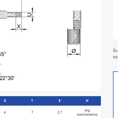
Śc
os
X
T
E
H
wg
6
7
2,7
zamówienia