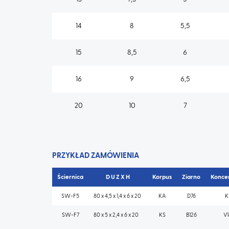
14
8
5,5
15
8,5
6
16
9
6,5
20
10
7
PRZYKŁAD ZAMÓWIENIA
Ściernica
D U Z X H
Korpus
Ziarno
Konce
SW-F5
80 x 4,5 x 1,4 x 6 x 20
KA
D76
K
SW-F7
80 x 5 x 2,4 x 6 x 20
KS
B126
V