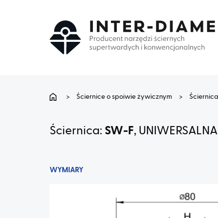
>
Ściernice o spoiwie żywicznym
>
Ściernic
Ściernica:
SW-F
, UNIWERSALNA
WYMIARY