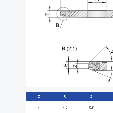
Ø
U
Z
4
4,5
0,9