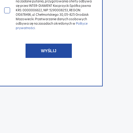
na zadane pytania, przygotowania oferty odbywa
się przez INTER-DIAMENT Kacprzycki Spółka jawna
KRS: 0000006622, NIP: 5290008253, REGON:
010678496, ul. Chełmońskiego 30, 05-825 Grodzisk
Mazowiecki. Przetwarzanie danych osobowych
odbywa się na zasadach określonych w
Polityce
prywatności
.