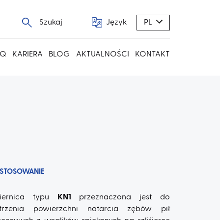
Szukaj
Język
PL
AQ
KARIERA
BLOG
AKTUALNOŚCI
KONTAKT
STOSOWANIE
ciernica typu
KN1
przeznaczona jest do
trzenia powierzchni natarcia zębów pił