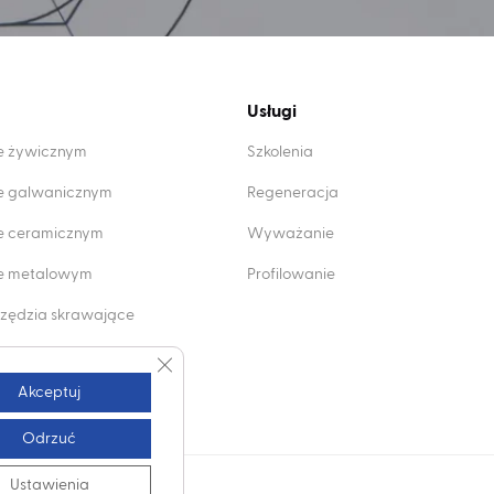
Usługi
ie żywicznym
Szkolenia
ie galwanicznym
Regeneracja
ie ceramicznym
Wyważanie
wie metalowym
Profilowanie
zędzia skrawające
mentowe
Zamknij panel powiadomień o ciasteczkach 
Akceptuj
Odrzuć
Ustawienia