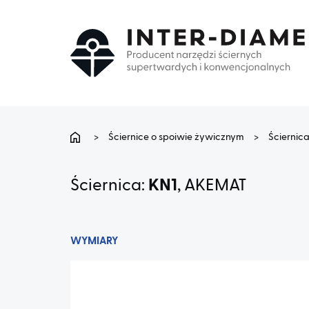
>
Ściernice o spoiwie żywicznym
>
Ściernic
Ściernica:
KN1
, AKEMAT
WYMIARY