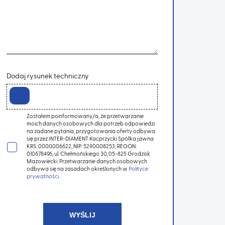
Dodaj rysunek techniczny
Zostałem poinformowany/a, że przetwarzanie
moich danych osobowych dla potrzeb odpowiedzi
na zadane pytania, przygotowania oferty odbywa
się przez INTER-DIAMENT Kacprzycki Spółka jawna
KRS: 0000006622, NIP: 5290008253, REGON:
010678496, ul. Chełmońskiego 30, 05-825 Grodzisk
Mazowiecki. Przetwarzanie danych osobowych
odbywa się na zasadach określonych w
Polityce
prywatności
.