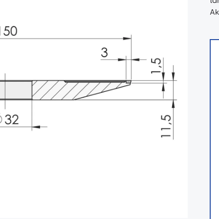
ta
Ak