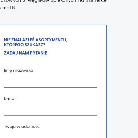
rczowych z węglików spiekanych na szlifierce
emat B.
NIE ZNALAZŁEŚ ASORTYMENTU,
KTÓREGO SZUKASZ?
ZADAJ NAM PYTANIE
Imię i nazwisko
E-mail
Twoja wiadomość