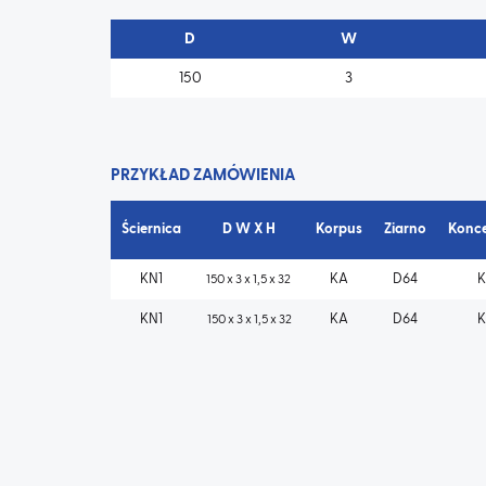
D
W
150
3
PRZYKŁAD ZAMÓWIENIA
Ściernica
D W X H
Korpus
Ziarno
Konce
KN1
KA
D64
K
150 x 3 x 1,5 x 32
KN1
KA
D64
K
150 x 3 x 1,5 x 32