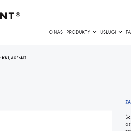
O NAS
PRODUKTY
USŁUGI
F
a:
KN1
, AKEMAT
ZA
Ś
os