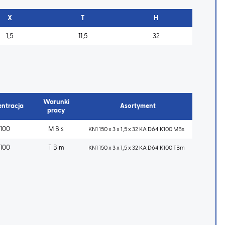
X
T
H
1,5
11,5
32
Warunki
ntracja
Asortyment
pracy
100
M B s
KN1 150 x 3 x 1,5 x 32 KA D64 K100 MBs
100
T B m
KN1 150 x 3 x 1,5 x 32 KA D64 K100 TBm