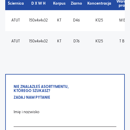
Warunk
Ściernica
D X W H
Korpus
Ziarno
Koncentracja
pracy
ATUT
150x4x4x32
KT
D46
K125
M B s
ATUT
150x4x4x32
KT
D76
K125
T B m
NIE ZNALAZŁEŚ ASORTYMENTU,
KTÓREGO SZUKASZ?
ZADAJ NAM PYTANIE
Imię i nazwisko