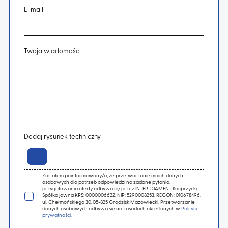
E-mail
Twoja wiadomość
Dodaj rysunek techniczny
Zostałem poinformowany/a, że przetwarzanie moich danych
osobowych dla potrzeb odpowiedzi na zadane pytania,
przygotowania oferty odbywa się przez INTER-DIAMENT Kacprzycki
Spółka jawna KRS: 0000006622, NIP: 5290008253, REGON: 010678496,
ul. Chełmońskiego 30, 05-825 Grodzisk Mazowiecki. Przetwarzanie
danych osobowych odbywa się na zasadach określonych w
Polityce
prywatności
.