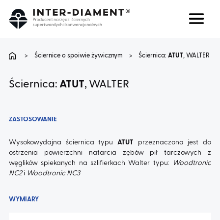
Szukaj
Język
>
Ściernice o spoiwie żywicznym
>
Ściernica:
ATUT
, WALTER
O NAS
Ściernica:
ATUT
, WALTER
PRODUKTY
ZASTOSOWANIE
USŁUGI
Wysokowydajna ściernica typu
ATUT
przeznaczona jest do
ostrzenia powierzchni natarcia zębów pił tarczowych z
węglików spiekanych na szlifierkach Walter typu:
Woodtronic
FAQ
NC2
i
Woodtronic NC3
KARIERA
WYMIARY
BLOG