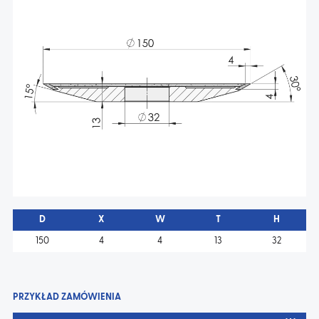
AKTUALNOŚCI
KONTAKT
D
X
W
T
H
150
4
4
13
32
PRZYKŁAD ZAMÓWIENIA