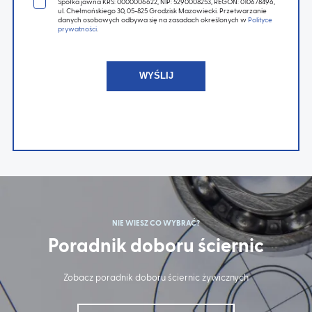
Spółka jawna KRS: 0000006622, NIP: 5290008253, REGON: 010678496,
ul. Chełmońskiego 30, 05-825 Grodzisk Mazowiecki. Przetwarzanie
danych osobowych odbywa się na zasadach określonych w
Polityce
prywatności
.
NIE WIESZ CO WYBRAĆ?
Poradnik doboru ściernic
Zobacz poradnik doboru ściernic żywicznych