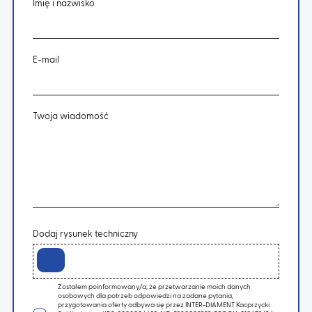
Imię i nazwisko
E-mail
Twoja wiadomość
Dodaj rysunek techniczny
Zostałem poinformowany/a, że przetwarzanie moich danych
osobowych dla potrzeb odpowiedzi na zadane pytania,
przygotowania oferty odbywa się przez INTER-DIAMENT Kacprzycki