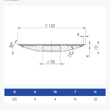
AKTUALNOŚCI
KONTAKT
D
X
W
T
H
125
4
4
13
32