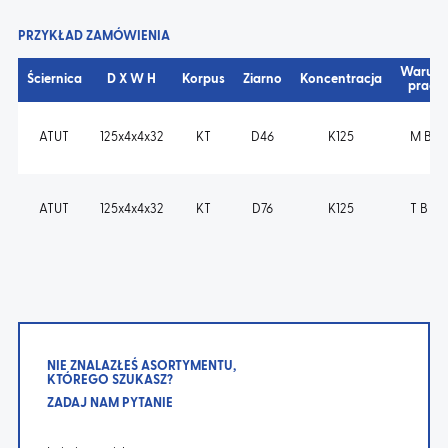
PRZYKŁAD ZAMÓWIENIA
Warunk
Ściernica
D X W H
Korpus
Ziarno
Koncentracja
pracy
ATUT
125x4x4x32
KT
D46
K125
M B s
ATUT
125x4x4x32
KT
D76
K125
T B m
NIE ZNALAZŁEŚ ASORTYMENTU,
KTÓREGO SZUKASZ?
ZADAJ NAM PYTANIE