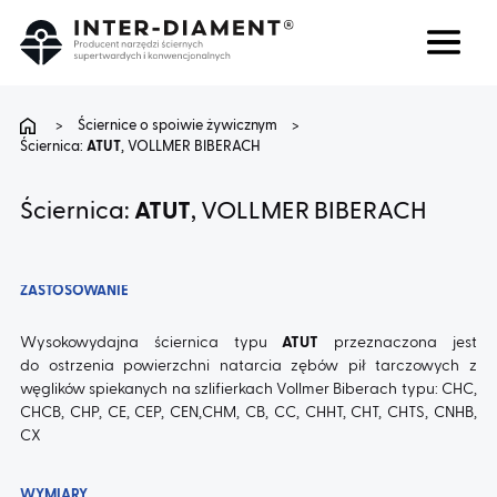
Szukaj
Język
>
Ściernice o spoiwie żywicznym
>
Ściernica:
ATUT
, VOLLMER BIBERACH
O NAS
Ściernica:
ATUT
, VOLLMER BIBERACH
PRODUKTY
ZASTOSOWANIE
USŁUGI
Wysokowydajna ściernica typu
ATUT
przeznaczona jest
do ostrzenia powierzchni natarcia zębów pił tarczowych z
FAQ
węglików spiekanych na szlifierkach Vollmer Biberach typu: CHC,
CHCB, CHP, CE, CEP, CEN,CHM, CB, CC, CHHT, CHT, CHTS, CNHB,
KARIERA
CX
WYMIARY
BLOG