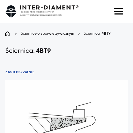
Szukaj
Język
>
Ściernice o spoiwie żywicznym
>
Ściernica:
4BT9
O NAS
Ściernica:
4BT9
PRODUKTY
ZASTOSOWANIE
USŁUGI
FAQ
KARIERA
BLOG