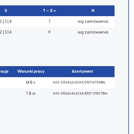
X
T – X =
H
2 | 3 | 4
7
wg zamówienia
2 | 3 | 4
9
wg zamówienia
racja
Warunki pracy
Asortyment
M B s
4A2-125x4x2x20 KA D107 K75 MBs
0
T B m
4A2-150x6x4x32 KA B107 V180 TBm