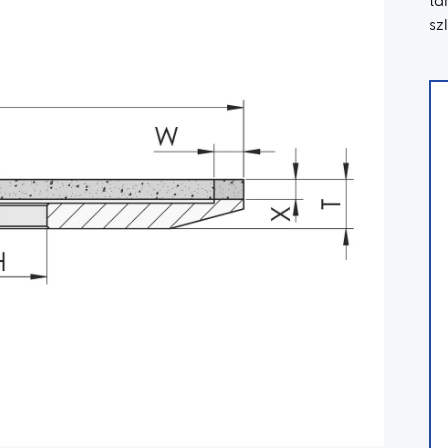
ta
sz