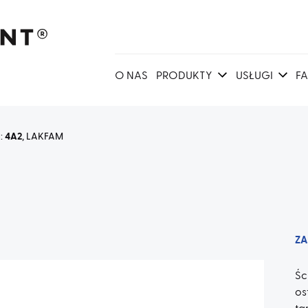
O NAS
PRODUKTY
USŁUGI
F
a:
4A2
, LAKFAM
ZA
Ś
os