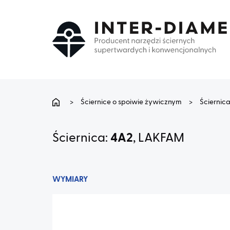
>
Ściernice o spoiwie żywicznym
>
Ściernic
Ściernica:
4A2
, LAKFAM
WYMIARY