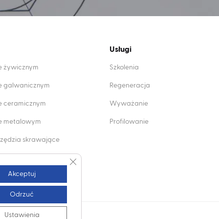
Usługi
ie żywicznym
Szkolenia
ie galwanicznym
Regeneracja
ie ceramicznym
Wyważanie
wie metalowym
Profilowanie
zędzia skrawające
mentowe
Zamknij panel powiadomień o ciasteczkach 
Akceptuj
Odrzuć
Ustawienia