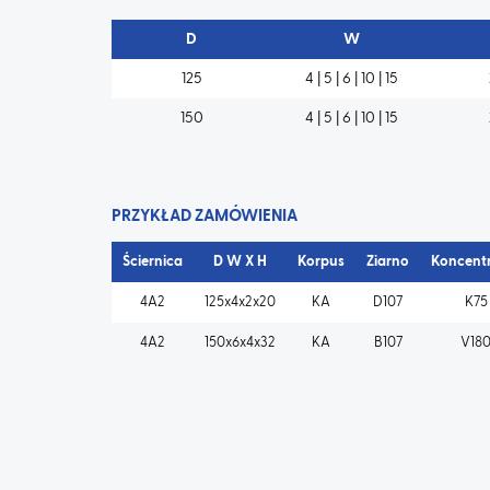
D
W
125
4 | 5 | 6 | 10 | 15
150
4 | 5 | 6 | 10 | 15
PRZYKŁAD ZAMÓWIENIA
Ściernica
D W X H
Korpus
Ziarno
Koncent
4A2
125x4x2x20
KA
D107
K75
4A2
150x6x4x32
KA
B107
V18