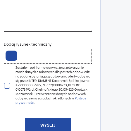
Dodaj rysunek techniczny
Zostałem poinformowany/a, że przetwarzanie
moich danych osobowych dla potrzeb odpowiedzi
na zadane pytania, przygotowania oferty odbywa
się przez INTER-DIAMENT Kacprzycki Spółka jawna
KRS: 0000006622, NIP: 5290008253, REGON:
010678496, ul. Chełmońskiego 30, 05-825 Grodzisk
Mazowiecki. Przetwarzanie danych osobowych
odbywa się na zasadach określonych w
Polityce
prywatności
.