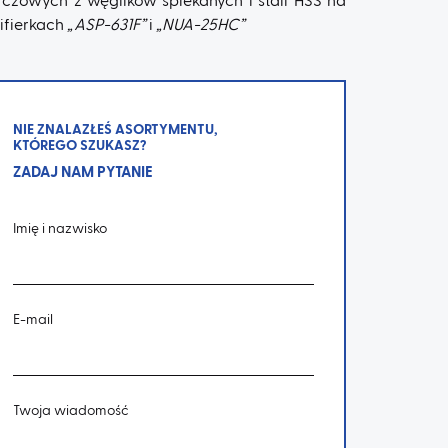
rczowych z węglików spiekanych i stali HSS na
lifierkach
„ASP-631F”
i
„NUA-25HC”
NIE ZNALAZŁEŚ ASORTYMENTU,
KTÓREGO SZUKASZ?
ZADAJ NAM PYTANIE
Imię i nazwisko
E-mail
Twoja wiadomość