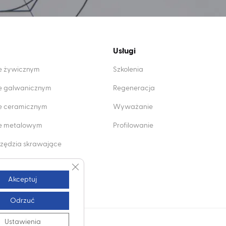
Usługi
ie żywicznym
Szkolenia
ie galwanicznym
Regeneracja
ie ceramicznym
Wyważanie
wie metalowym
Profilowanie
zędzia skrawające
mentowe
Zamknij panel powiadomień o ciasteczkach 
Akceptuj
Odrzuć
Ustawienia