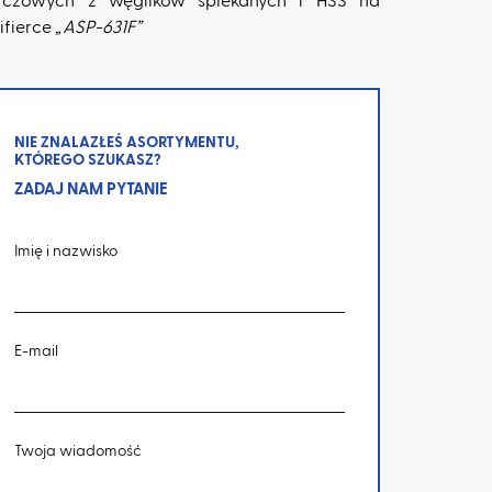
rczowych z węglików spiekanych i HSS na
lifierce
„ASP-631F”
NIE ZNALAZŁEŚ ASORTYMENTU,
KTÓREGO SZUKASZ?
ZADAJ NAM PYTANIE
Imię i nazwisko
E-mail
Twoja wiadomość