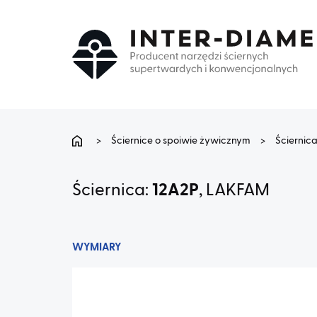
>
Ściernice o spoiwie żywicznym
>
Ściernic
Ściernica:
12A2P
, LAKFAM
WYMIARY