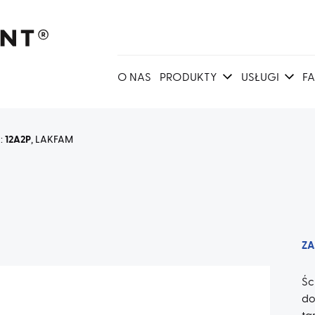
O NAS
PRODUKTY
USŁUGI
F
a:
12A2P
, LAKFAM
ZA
Ś
do