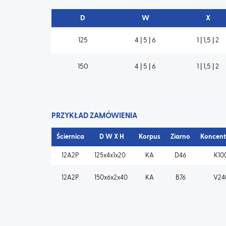
D
W
X
125
4 | 5 | 6
1 | 1,5 | 2
150
4 | 5 | 6
1 | 1,5 | 2
PRZYKŁAD ZAMÓWIENIA
Ściernica
D W X H
Korpus
Ziarno
Koncent
12A2P
125x4x1x20
KA
D46
K10
12A2P
150x6x2x40
KA
B76
V24