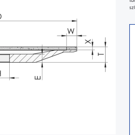
ta
sz