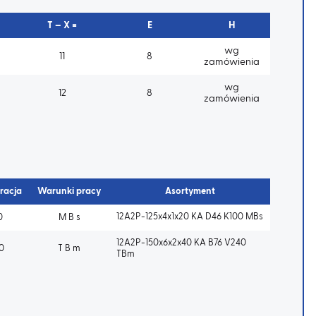
T – X =
E
H
wg
11
8
zamówienia
wg
12
8
zamówienia
racja
Warunki pracy
Asortyment
12A2P-125x4x1x20 KA D46 K100 MBs
0
M B s
12A2P-150x6x2x40 KA B76 V240
0
T B m
TBm