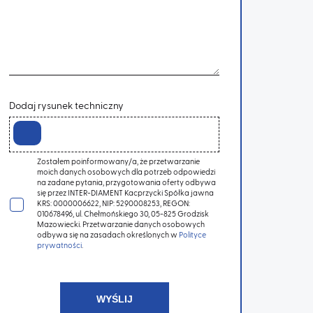
Dodaj rysunek techniczny
Zostałem poinformowany/a, że przetwarzanie
moich danych osobowych dla potrzeb odpowiedzi
na zadane pytania, przygotowania oferty odbywa
się przez INTER-DIAMENT Kacprzycki Spółka jawna
KRS: 0000006622, NIP: 5290008253, REGON:
010678496, ul. Chełmońskiego 30, 05-825 Grodzisk
Mazowiecki. Przetwarzanie danych osobowych
odbywa się na zasadach określonych w
Polityce
prywatności
.