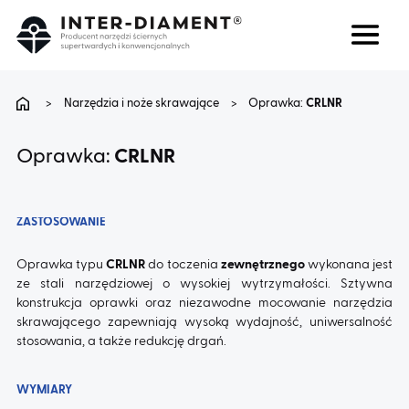
Szukaj
Język
>
Narzędzia i noże skrawające
>
Oprawka:
CRLNR
O NAS
Oprawka:
CRLNR
PRODUKTY
ZASTOSOWANIE
USŁUGI
Oprawka typu
CRLNR
do toczenia
zewnętrznego
wykonana jest
ze stali narzędziowej o wysokiej wytrzymałości. Sztywna
konstrukcja oprawki oraz niezawodne mocowanie narzędzia
FAQ
skrawającego zapewniają wysoką wydajność, uniwersalność
stosowania, a także redukcję drgań.
KARIERA
WYMIARY
BLOG