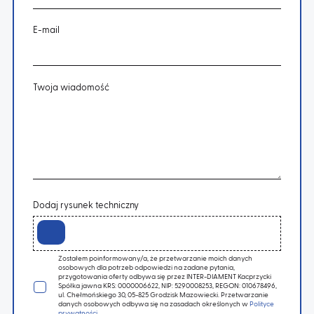
E-mail
Twoja wiadomość
Dodaj rysunek techniczny
Zostałem poinformowany/a, że przetwarzanie moich danych
osobowych dla potrzeb odpowiedzi na zadane pytania,
przygotowania oferty odbywa się przez INTER-DIAMENT Kacprzycki
Spółka jawna KRS: 0000006622, NIP: 5290008253, REGON: 010678496,
ul. Chełmońskiego 30, 05-825 Grodzisk Mazowiecki. Przetwarzanie
danych osobowych odbywa się na zasadach określonych w
Polityce
prywatności
.