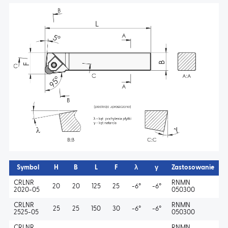
AKTUALNOŚCI
KONTAKT
Symbol
H
B
L
F
λ
γ
Zastosowanie
CRLNR
RNMN
20
20
125
25
-6°
-6°
2020-05
050300
CRLNR
RNMN
25
25
150
30
-6°
-6°
2525-05
050300
CRLNR
RNMN