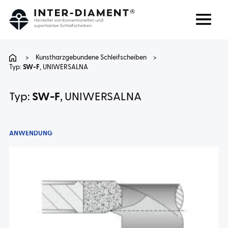
Suchen
Sprache
>
Kunstharzgebundene Schleifscheiben
>
Typ:
SW-F
, UNIWERSALNA
ÜBER UNS
Typ:
SW-F
, UNIWERSALNA
PRODUKTE
ANWENDUNG
DIENSTLEISTUNGEN
FAQ
KARRIERE
KONTAKT