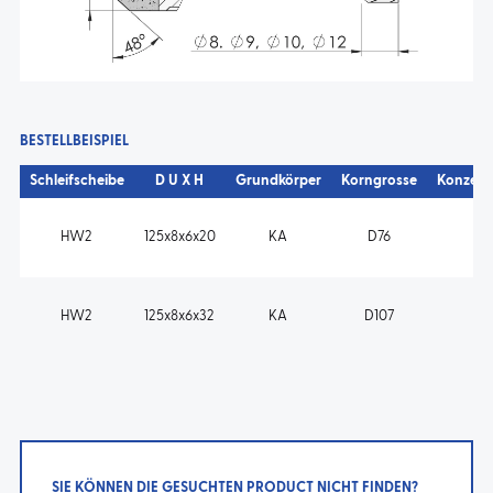
BESTELLBEISPIEL
Schleifscheibe
D U X H
Grundkörper
Korngrosse
Konzent
HW2
125x8x6x20
KA
D76
K7
HW2
125x8x6x32
KA
D107
K7
SIE KÖNNEN DIE GESUCHTEN PRODUCT NICHT FINDEN?