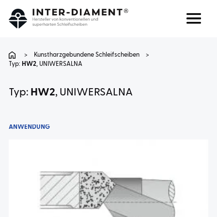
Suchen
Sprache
>
Kunstharzgebundene Schleifscheiben
>
Typ:
HW2
, UNIWERSALNA
ÜBER UNS
Typ:
HW2
, UNIWERSALNA
PRODUKTE
ANWENDUNG
DIENSTLEISTUNGEN
FAQ
KARRIERE
KONTAKT