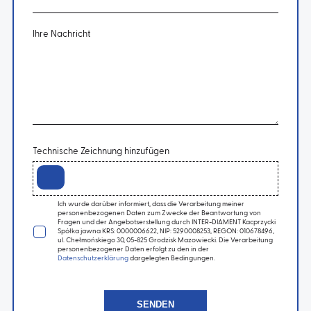
Ihre Nachricht
Technische Zeichnung hinzufügen
Ich wurde darüber informiert, dass die Verarbeitung meiner
personenbezogenen Daten zum Zwecke der Beantwortung von
Fragen und der Angebotserstellung durch INTER-DIAMENT Kacprzycki
Spółka jawna KRS: 0000006622, NIP: 5290008253, REGON: 010678496,
ul. Chełmońskiego 30, 05-825 Grodzisk Mazowiecki. Die Verarbeitung
personenbezogener Daten erfolgt zu den in der
Datenschutzerklärung
dargelegten Bedingungen.