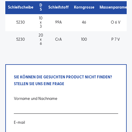
D
Schleifscheibe
Schleifstoff
Korngrosse
Massenparameter
S
10
5230
x
99A
46
O 6 V
3
20
5230
x
CrA
100
P 7 V
6
SIE KÖNNEN DIE GESUCHTEN PRODUCT NICHT FINDEN?
STELLEN SIE UNS EINE FRAGE
Vorname und Nachname
E-mail