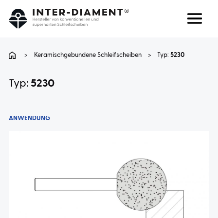
Suchen
Sprache
>
Keramischgebundene Schleifscheiben
>
Typ:
5230
ÜBER UNS
Typ:
5230
PRODUKTE
ANWENDUNG
DIENSTLEISTUNGEN
FAQ
KARRIERE
KONTAKT