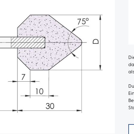
Di
da
al
Du
Ei
Be
St