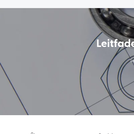
Leitfad
Se