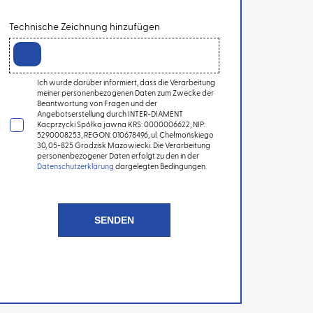
Technische Zeichnung hinzufügen
Ich wurde darüber informiert, dass die Verarbeitung
meiner personenbezogenen Daten zum Zwecke der
Beantwortung von Fragen und der
Angebotserstellung durch INTER-DIAMENT
Kacprzycki Spółka jawna KRS: 0000006622, NIP:
5290008253, REGON: 010678496, ul. Chełmońskiego
30, 05-825 Grodzisk Mazowiecki. Die Verarbeitung
personenbezogener Daten erfolgt zu den in der
Datenschutzerklärung
dargelegten Bedingungen.