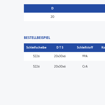
D
20
BESTELLBEISPIEL
Schleifscheibe
D T S
Schleifstoff
Ko
5226
20x30x6
99A
5226
20x30x6
CrA