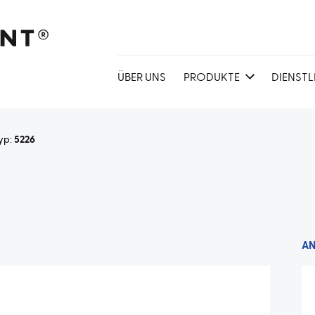
ÜBER UNS
PRODUKTE
DIENST
yp:
5226
A