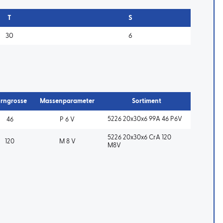
T
S
30
6
rngrosse
Massenparameter
Sortiment
5226 20x30x6 99A 46 P6V
46
P 6 V
5226 20x30x6 CrA 120
120
M 8 V
M8V