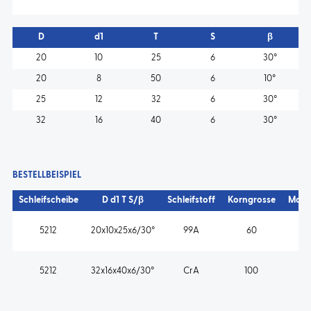
D
d1
T
S
β
20
10
25
6
30°
20
8
50
6
10°
25
12
32
6
30°
32
16
40
6
30°
BESTELLBEISPIEL
Schleifscheibe
D d1 T S/β
Schleifstoff
Korngrosse
Mass
5212
20x10x25x6/30°
99A
60
5212
32x16x40x6/30°
CrA
100