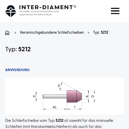
Suchen
Sprache
>
Keramischgebundene Schleifscheiben
>
Typ:
5212
ÜBER UNS
Typ:
5212
PRODUKTE
ANWENDUNG
DIENSTLEISTUNGEN
FAQ
KARRIERE
Die Schleifscheibe vom Typ
5212
ist sowohl für das manuelle
Schleifen (mit Handwinkelschleifern) als auch für das
KONTAKT