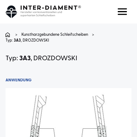
Suchen
Sprache
>
Kunstharzgebundene Schleifscheiben
>
Typ:
3A3
, DROZDOWSKI
ÜBER UNS
Typ:
3A3
, DROZDOWSKI
PRODUKTE
ANWENDUNG
DIENSTLEISTUNGEN
FAQ
KARRIERE
KONTAKT