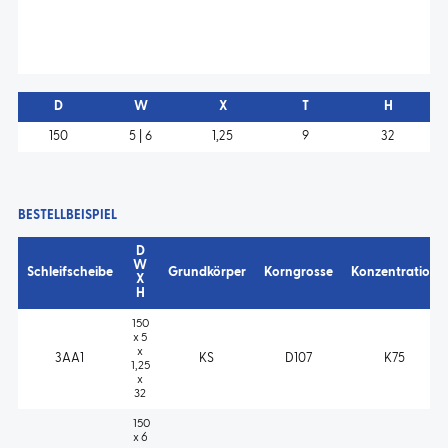
D
W
X
T
H
150
5 | 6
1,25
9
32
BESTELLBEISPIEL
D
W
Schleifscheibe
Grundkörper
Korngrosse
Konzentration
X
H
150
x 5
x
3AA1
KS
D107
K75
1,25
x
32
150
x 6