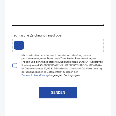
Technische Zeichnung hinzufügen
Ich wurde darüber informiert, dass die Verarbeitung meiner
personenbezogenen Daten zum Zwecke der Beantwortung von
Fragen und der Angebotserstellung durch INTER-DIAMENT Kacprzycki
Spółka jawna KRS: 0000006622, NIP: 5290008253, REGON: 010678496,
ul. Chełmońskiego 30, 05-825 Grodzisk Mazowiecki. Die Verarbeitung
personenbezogener Daten erfolgt zu den in der
Datenschutzerklärung
dargelegten Bedingungen.