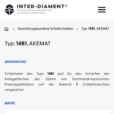
Suchen
Sprache
>
Kunstharzgebundene Schleifscheiben
>
Typ:
14B1
, AKEMAT
ÜBER UNS
Typ:
14B1
, AKEMAT
PRODUKTE
ANWENDUNG
DIENSTLEISTUNGEN
Schleifstein des Typs
14B1
pist für das Schärfen der
Anlageflächen der Zähne von Hartmetall-bestückten
Kreissägeblättern auf der Akemat B Schleifmaschine
FAQ
vorgesehen.
KARRIERE
MASSE
KONTAKT