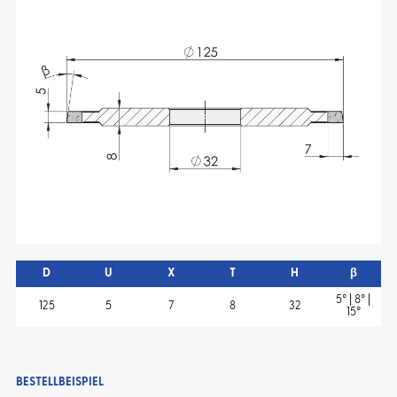
D
U
X
T
H
β
5° | 8° |
125
5
7
8
32
15°
BESTELLBEISPIEL