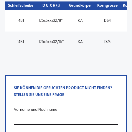
Schleifscheibe
D U X H/β
Grundkörper
Korngrosse
Konz
14B1
125x5x7x32/8°
KA
D64
14B1
125x5x7x32/15°
KA
D76
SIE KÖNNEN DIE GESUCHTEN PRODUCT NICHT FINDEN?
STELLEN SIE UNS EINE FRAGE
Vorname und Nachname