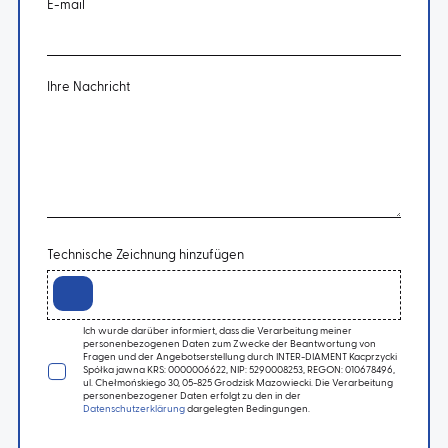
E-mail
Ihre Nachricht
Technische Zeichnung hinzufügen
Ich wurde darüber informiert, dass die Verarbeitung meiner
personenbezogenen Daten zum Zwecke der Beantwortung von
Fragen und der Angebotserstellung durch INTER-DIAMENT Kacprzycki
Spółka jawna KRS: 0000006622, NIP: 5290008253, REGON: 010678496,
ul. Chełmońskiego 30, 05-825 Grodzisk Mazowiecki. Die Verarbeitung
personenbezogener Daten erfolgt zu den in der
Datenschutzerklärung
dargelegten Bedingungen.