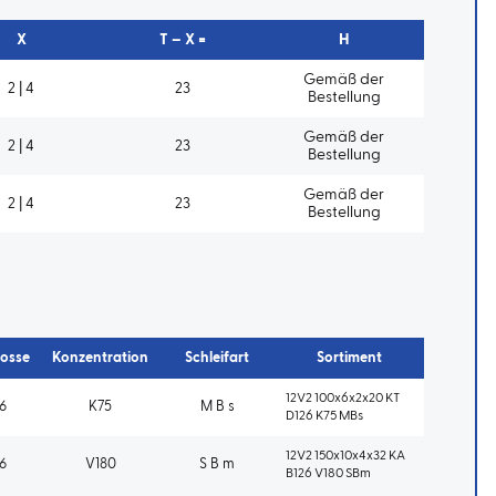
X
T – X =
H
Gemäß der
2 | 4
23
Bestellung
Gemäß der
2 | 4
23
Bestellung
Gemäß der
2 | 4
23
Bestellung
osse
Konzentration
Schleifart
Sortiment
12V2 100x6x2x20 KT
6
K75
M B s
D126 K75 MBs
12V2 150x10x4x32 KA
6
V180
S B m
B126 V180 SBm