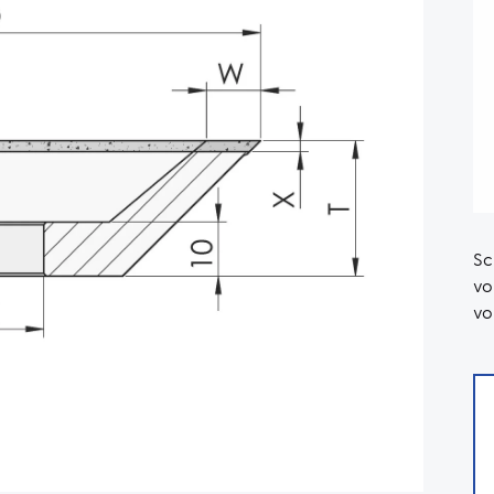
Sc
vo
vo