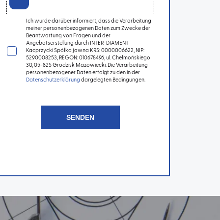
Ich wurde darüber informiert, dass die Verarbeitung
meiner personenbezogenen Daten zum Zwecke der
Beantwortung von Fragen und der
Angebotserstellung durch INTER-DIAMENT
Kacprzycki Spółka jawna KRS: 0000006622, NIP:
5290008253, REGON: 010678496, ul. Chełmońskiego
30, 05-825 Grodzisk Mazowiecki. Die Verarbeitung
personenbezogener Daten erfolgt zu den in der
Datenschutzerklärung
dargelegten Bedingungen.