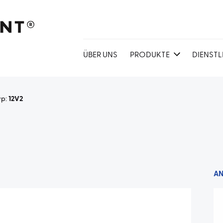
ÜBER UNS
PRODUKTE
DIENST
yp:
12V2
A