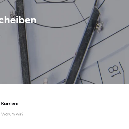
scheiben
n
Karriere
Warum wir?