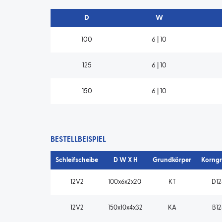
D
W
100
6 | 10
125
6 | 10
150
6 | 10
BESTELLBEISPIEL
Schleifscheibe
D W X H
Grundkörper
Korngr
12V2
100x6x2x20
KT
D12
12V2
150x10x4x32
KA
B12