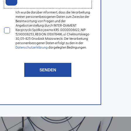
Ich wurde darüber informiert, dass die Verarbeitung
meiner personenbezogenen Daten zum Zwecke der
Beantwortung von Fragen und der
Angebotserstellung durch INTER-DIAMENT
Kacprzycki Spółka jawna KRS: 0000006622, NIP:
5290008253, REGON: 010678496, ul. Chełmońskiego
30, 05-825 Grodzisk Mazowiecki. Die Verarbeitung
personenbezogener Daten erfolgt zu den in der
Datenschutzerklärung
dargelegten Bedingungen.