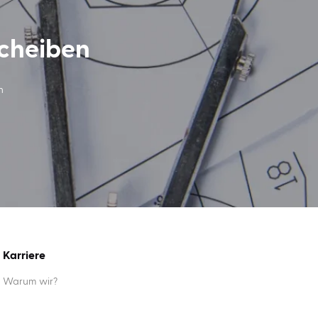
scheiben
n
Karriere
Warum wir?