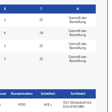
X
T
H
Gemäß der
2
22
Bestellung
Gemäß der
4
24
Bestellung
Gemäß der
2
22
Bestellung
Gemäß der
2
22
Bestellung
osse
Konzentration
Schleifart
Sortiment
11V2 100x4x4x20 KA
6
K100
M B s
D126 K100 MBs