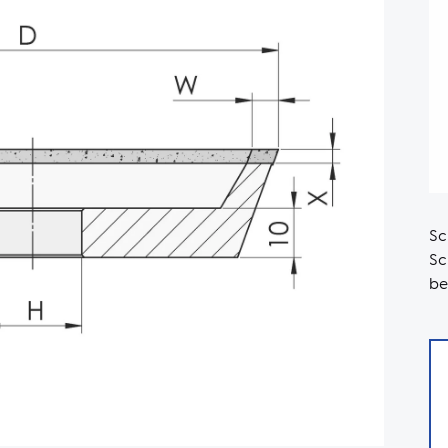
Sc
Sc
be