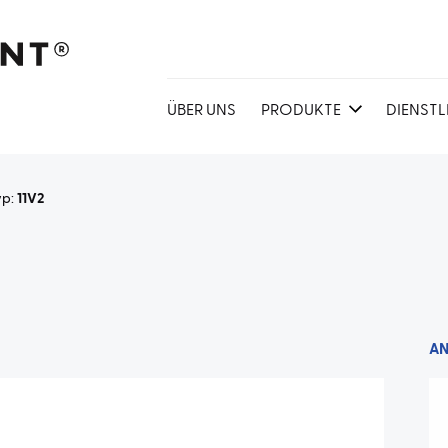
ÜBER UNS
PRODUKTE
DIENST
yp:
11V2
A