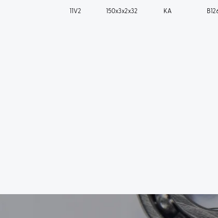
11V2
150x3x2x32
KA
B12