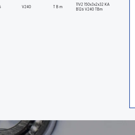
11V2 150x3x2x32 KA
6
V240
T B m
B126 V240 TBm