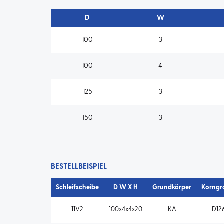
D
W
100
3
100
4
125
3
150
3
BESTELLBEISPIEL
Schleifscheibe
D W X H
Grundkörper
Korngr
11V2
100x4x4x20
KA
D12