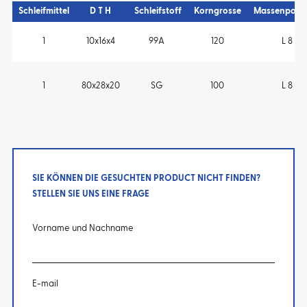
Schleifmittel
D T H
Schleifstoff
Korngrosse
Massenpara
1
10x16x4
99A
120
L 8 V
1
80x28x20
SG
100
L 8 V
SIE KÖNNEN DIE GESUCHTEN PRODUCT NICHT FINDEN?
STELLEN SIE UNS EINE FRAGE
Vorname und Nachname
E-mail