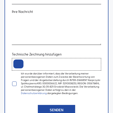
Ihre Nachricht
Technische Zeichnung hinzufügen
Ich wurde darüber informiert, dass die Verarbeitung meiner
personenbezogenen Daten zum Zwecke der Beantwortung von
Fragen und der Angebotserstellung durch INTER-DIAMENT Kacprzycki
Spółka jawna KRS: 0000006622, NIP: 5290008253, REGON: 010678496,
ul. Chełmońskiego 30, 05-825 Grodzisk Mazowiecki. Die Verarbeitung
personenbezogener Daten erfolgt zu den in der
Datenschutzerklärung
dargelegten Bedingungen.