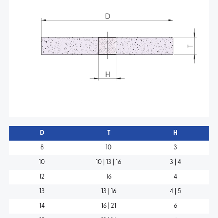
D
T
H
8
10
3
10
10 | 13 | 16
3 | 4
12
16
4
13
13 | 16
4 | 5
14
16 | 21
6