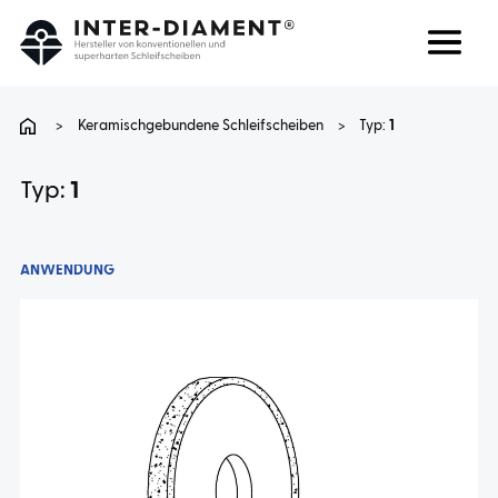
Suchen
Sprache
>
Keramischgebundene Schleifscheiben
>
Typ:
1
ÜBER UNS
Typ:
1
PRODUKTE
ANWENDUNG
DIENSTLEISTUNGEN
FAQ
KARRIERE
KONTAKT