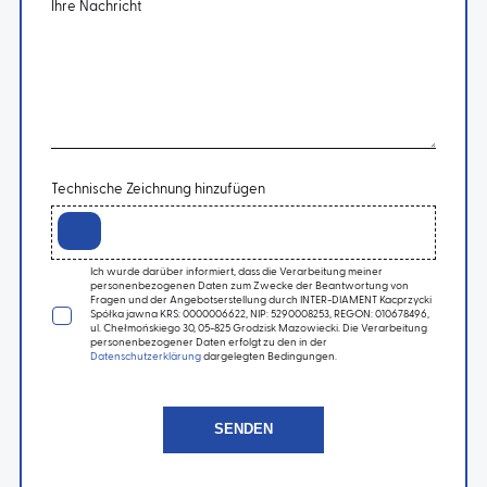
Ihre Nachricht
Technische Zeichnung hinzufügen
Ich wurde darüber informiert, dass die Verarbeitung meiner
personenbezogenen Daten zum Zwecke der Beantwortung von
Fragen und der Angebotserstellung durch INTER-DIAMENT Kacprzycki
Spółka jawna KRS: 0000006622, NIP: 5290008253, REGON: 010678496,
ul. Chełmońskiego 30, 05-825 Grodzisk Mazowiecki. Die Verarbeitung
personenbezogener Daten erfolgt zu den in der
Datenschutzerklärung
dargelegten Bedingungen.