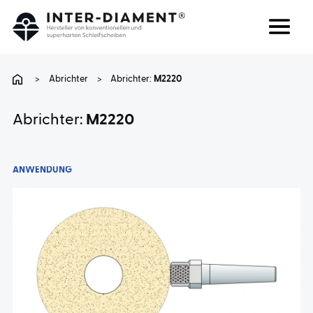
Suchen
Sprache
>
Abrichter
>
Abrichter:
M2220
ÜBER UNS
Abrichter:
M2220
PRODUKTE
ANWENDUNG
DIENSTLEISTUNGEN
FAQ
KARRIERE
KONTAKT